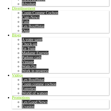
Résultats
Divertissement
Copin Comme Cochon
Cute-News
Fails
Les Bouffistas
Quiz
Blogs
A votre santé
Check-up
En Train
Madame Energie
Parlons cash
Vintage
Watts On
Work in progress
Vidéos
Les Bouffistas
Copin comme cochon
Entretien
World of watson
Promotions
Les Good News
Évasion