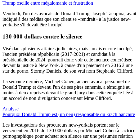
Trump oscille entre mégalomanie et frustration
Vendredi, l'un des avocats de Donald Trump, Joseph Tacopina, avait
indiqué à des médias que son client se «rendrait» à la justice new-
yorkaise s'il devait être inculpé.
130 000 dollars contre le silence
Visé dans plusieurs affaires judiciaires, mais jamais encore inculpé,
l'ancien président républicain (2017-2021) et candidat à la
présidentielle de 2024, pourrait donc voir cette menace concrétisée
devant la justice à New York, à cause d'un paiement en 2016 à une
star du porno, Stormy Daniels, de son vrai nom Stephanie Clifford.
La semaine dernière, Michael Cohen, ancien avocat personnel de
Donald Trump et devenu l'un de ses pires ennemis, a témoigné au
moins à deux reprises devant le grand jury dans cette enquête liée à
un accord de non-divulgation concernant Mme Clifford.
Analyse
Pourquoi Donald Trump est (un peu) responsable du krach bancaire
Les investigations des procureurs new-yorkais portent sur le
versement en 2016 de 130 000 dollars par Michael Cohen à l'actrice
pornographique pour acheter son silence sur une présumée relation