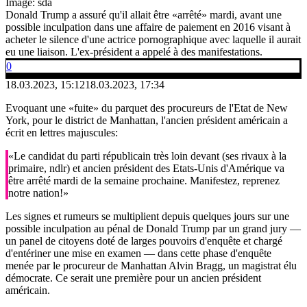
Image: sda
Donald Trump a assuré qu'il allait être «arrêté» mardi, avant une
possible inculpation dans une affaire de paiement en 2016 visant à
acheter le silence d'une actrice pornographique avec laquelle il aurait
eu une liaison. L'ex-président a appelé à des manifestations.
0
18.03.2023, 15:12
18.03.2023, 17:34
Evoquant une «fuite» du parquet des procureurs de l'Etat de New
York, pour le district de Manhattan, l'ancien président américain a
écrit en lettres majuscules:
«Le candidat du parti républicain très loin devant (ses rivaux à la
primaire, ndlr) et ancien président des Etats-Unis d'Amérique va
être arrêté mardi de la semaine prochaine. Manifestez, reprenez
notre nation!»
Les signes et rumeurs se multiplient depuis quelques jours sur une
possible inculpation au pénal de Donald Trump par un grand jury —
un panel de citoyens doté de larges pouvoirs d'enquête et chargé
d'entériner une mise en examen — dans cette phase d'enquête
menée par le procureur de Manhattan Alvin Bragg, un magistrat élu
démocrate. Ce serait une première pour un ancien président
américain.