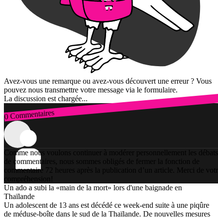
Avez-vous une remarque ou avez-vous découvert une erreur ? Vous
pouvez nous transmettre votre message via le formulaire.
La discussion est chargée...
0 Commentaires
Connexion
Comme nous voulons continuer à modérer personnellement les débats
de commentaires, nous sommes obligés de fermer la fonction de
commentaire 72 heures après la publication d’un article. Merci de vot
compréhension!
Un ado a subi la «main de la mort» lors d'une baignade en
Thaïlande
Un adolescent de 13 ans est décédé ce week-end suite à une piqûre
de méduse-boîte dans le sud de la Thaïlande. De nouvelles mesures