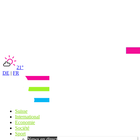
21°
DE
|
FR
Suisse
International
Economie
Société
Sport
News en direct