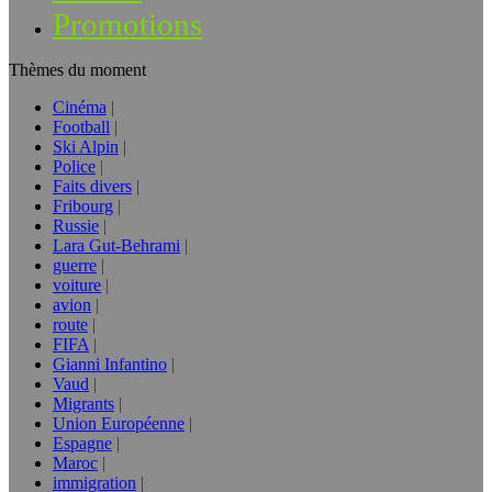
Promotions
Thèmes du moment
Cinéma
Football
Ski Alpin
Police
Faits divers
Fribourg
Russie
Lara Gut-Behrami
guerre
voiture
avion
route
FIFA
Gianni Infantino
Vaud
Migrants
Union Européenne
Espagne
Maroc
immigration