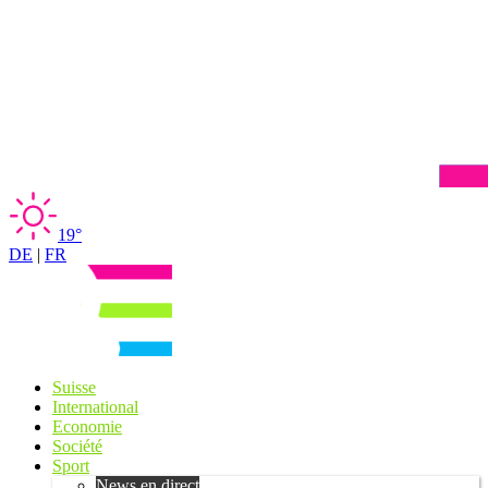
19°
DE
|
FR
Suisse
International
Economie
Société
Sport
News en direct