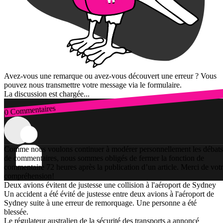
Avez-vous une remarque ou avez-vous découvert une erreur ? Vous
pouvez nous transmettre votre message via le formulaire.
La discussion est chargée...
0 Commentaires
Connexion
Comme nous voulons continuer à modérer personnellement les débats
de commentaires, nous sommes obligés de fermer la fonction de
commentaire 72 heures après la publication d’un article. Merci de vot
compréhension!
Deux avions évitent de justesse une collision à l'aéroport de Sydney
Un accident a été évité de justesse entre deux avions à l'aéroport de
Sydney suite à une erreur de remorquage. Une personne a été
blessée.
Le régulateur australien de la sécurité des transports a annoncé