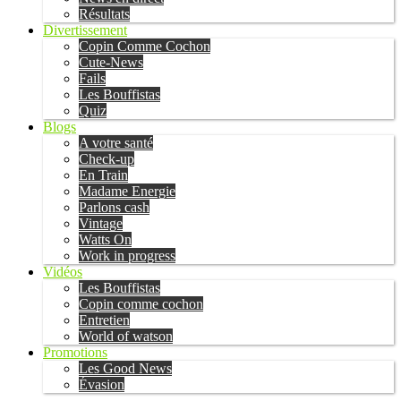
Résultats
Divertissement
Copin Comme Cochon
Cute-News
Fails
Les Bouffistas
Quiz
Blogs
A votre santé
Check-up
En Train
Madame Energie
Parlons cash
Vintage
Watts On
Work in progress
Vidéos
Les Bouffistas
Copin comme cochon
Entretien
World of watson
Promotions
Les Good News
Évasion