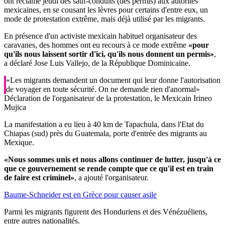
ont réclamé jeudi des sauf-conduits (des permis) aux autorités
mexicaines, en se cousant les lèvres pour certains d'entre eux, un
mode de protestation extrême, mais déjà utilisé par les migrants.
En présence d'un activiste mexicain habituel organisateur des
caravanes, des hommes ont eu recours à ce mode extrême
«pour
qu'ils nous laissent sortir d'ici, qu'ils nous donnent un permis»
,
a déclaré Jose Luis Vallejo, de la République Dominicaine.
«Les migrants demandent un document qui leur donne l'autorisation
de voyager en toute sécurité. On ne demande rien d'anormal»
Déclaration de l'organisateur de la protestation, le Mexicain Irineo
Mujica
La manifestation a eu lieu à 40 km de Tapachula, dans l'Etat du
Chiapas (sud) près du Guatemala, porte d'entrée des migrants au
Mexique.
«Nous sommes unis et nous allons continuer de lutter, jusqu'à ce
que ce gouvernement se rende compte que ce qu'il est en train
de faire est criminel»
, a ajouté l'organisateur.
Baume-Schneider est en Grèce pour causer asile
Parmi les migrants figurent des Honduriens et des Vénézuéliens,
entre autres nationalités.