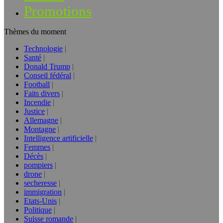
Promotions
Thèmes du moment
Technologie
Santé
Donald Trump
Conseil fédéral
Football
Faits divers
Incendie
Justice
Allemagne
Montagne
Intelligence artificielle
Femmes
Décès
pompiers
drone
secheresse
immigration
Etats-Unis
Politique
Suisse romande