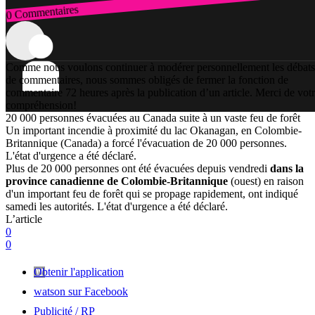
0 Commentaires
Connexion
Comme nous voulons continuer à modérer personnellement les débats
de commentaires, nous sommes obligés de fermer la fonction de
commentaire 72 heures après la publication d’un article. Merci de vot
compréhension!
20 000 personnes évacuées au Canada suite à un vaste feu de forêt
Un important incendie à proximité du lac Okanagan, en Colombie-
Britannique (Canada) a forcé l'évacuation de 20 000 personnes.
L'état d'urgence a été déclaré.
Plus de 20 000 personnes ont été évacuées depuis vendredi
dans la
province canadienne de Colombie-Britannique
(ouest) en raison
d'un important feu de forêt qui se propage rapidement, ont indiqué
samedi les autorités. L'état d'urgence a été déclaré.
L’article
0
0
Obtenir l'application
watson sur Facebook
Publicité / RP