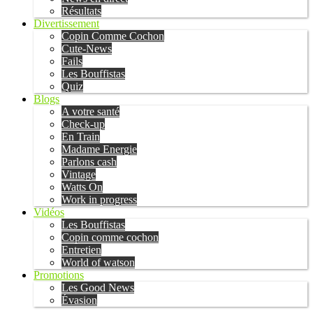
Résultats
Divertissement
Copin Comme Cochon
Cute-News
Fails
Les Bouffistas
Quiz
Blogs
A votre santé
Check-up
En Train
Madame Energie
Parlons cash
Vintage
Watts On
Work in progress
Vidéos
Les Bouffistas
Copin comme cochon
Entretien
World of watson
Promotions
Les Good News
Évasion