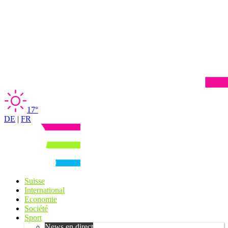
17°
DE
|
FR
Suisse
International
Economie
Société
Sport
News en direct