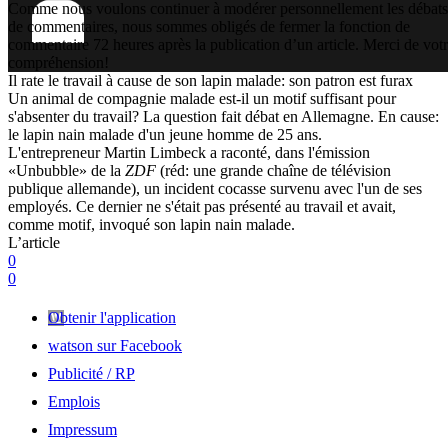
Comme nous voulons continuer à modérer personnellement les débats
de commentaires, nous sommes obligés de fermer la fonction de
commentaire 72 heures après la publication d’un article. Merci de vot
compréhension!
Il rate le travail à cause de son lapin malade: son patron est furax
Un animal de compagnie malade est-il un motif suffisant pour
s'absenter du travail? La question fait débat en Allemagne. En cause:
le lapin nain malade d'un jeune homme de 25 ans.
L'entrepreneur Martin Limbeck a raconté, dans l'émission
«Unbubble» de la
ZDF
(réd: une grande chaîne de télévision
publique allemande), un incident cocasse survenu avec l'un de ses
employés. Ce dernier ne s'était pas présenté au travail et avait,
comme motif, invoqué son lapin nain malade.
L’article
0
0
Obtenir l'application
watson sur Facebook
Publicité / RP
Emplois
Impressum