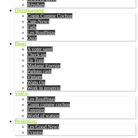
Résultats
Divertissement
Copin Comme Cochon
Cute-News
Fails
Les Bouffistas
Quiz
Blogs
A votre santé
Check-up
En Train
Madame Energie
Parlons cash
Vintage
Watts On
Work in progress
Vidéos
Les Bouffistas
Copin comme cochon
Entretien
World of watson
Promotions
Les Good News
Évasion