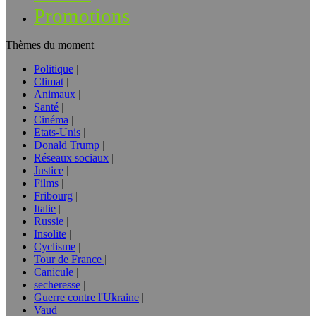
Promotions
Thèmes du moment
Politique
Climat
Animaux
Santé
Cinéma
Etats-Unis
Donald Trump
Réseaux sociaux
Justice
Films
Fribourg
Italie
Russie
Insolite
Cyclisme
Tour de France
Canicule
secheresse
Guerre contre l'Ukraine
Vaud