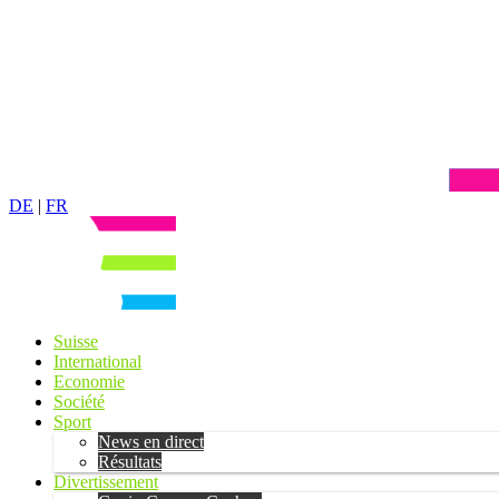
DE
|
FR
Suisse
International
Economie
Société
Sport
News en direct
Résultats
Divertissement