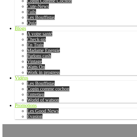
Copin Comme Cochon
Cute-News
Fails
Les Bouffistas
Quiz
Blogs
A votre santé
Check-up
En Train
Madame Energie
Parlons cash
Vintage
Watts On
Work in progress
Vidéos
Les Bouffistas
Copin comme cochon
Entretien
World of watson
Promotions
Les Good News
Évasion