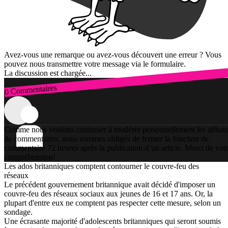
Avez-vous une remarque ou avez-vous découvert une erreur ? Vous
pouvez nous transmettre votre message via le formulaire.
La discussion est chargée...
0 Commentaires
Connexion
Comme nous voulons continuer à modérer personnellement les débats
de commentaires, nous sommes obligés de fermer la fonction de
commentaire 72 heures après la publication d’un article. Merci de vot
compréhension!
Les ados britanniques comptent contourner le couvre-feu des
réseaux
Le précédent gouvernement britannique avait décidé d'imposer un
couvre-feu des réseaux sociaux aux jeunes de 16 et 17 ans. Or, la
plupart d'entre eux ne comptent pas respecter cette mesure, selon un
sondage.
Une écrasante majorité d'adolescents britanniques qui seront soumis