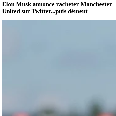
Elon Musk annonce racheter Manchester
United sur Twitter...puis dément