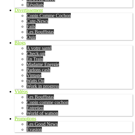
Résultats
Divertissement
Copin Comme Cochon
Cute-News
Fails
Les Bouffistas
Quiz
Blogs
A votre santé
Check-up
En Train
Madame Energie
Parlons cash
Vintage
Watts On
Work in progress
Vidéos
Les Bouffistas
Copin comme cochon
Entretien
World of watson
Promotions
Les Good News
Évasion