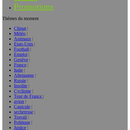
Promotions
Thèmes du moment
Climat
Météo
Animaux
Etats-Unis
Football
Emploi
Genève
France
Italie
Allemagne
Russie
Insolite
Cyclisme
Tour de France
avion
Canicule
secheresse
Travail
Politique
Justice