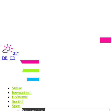
21°
DE
|
FR
Suisse
International
Economie
Société
Sport
News en direct