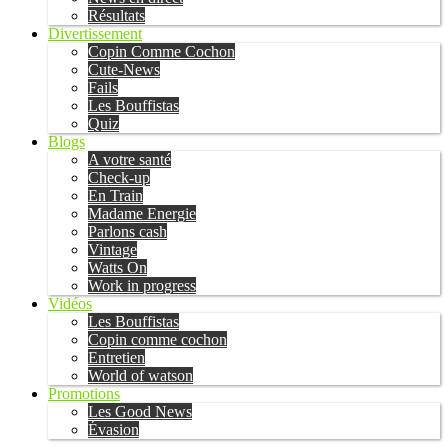
Résultats
Divertissement
Copin Comme Cochon
Cute-News
Fails
Les Bouffistas
Quiz
Blogs
A votre santé
Check-up
En Train
Madame Energie
Parlons cash
Vintage
Watts On
Work in progress
Vidéos
Les Bouffistas
Copin comme cochon
Entretien
World of watson
Promotions
Les Good News
Évasion