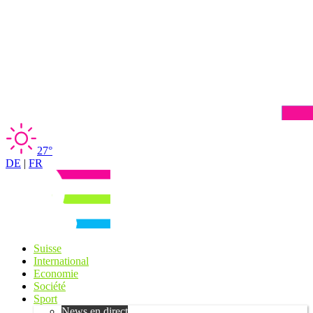
27°
DE
|
FR
Suisse
International
Economie
Société
Sport
News en direct