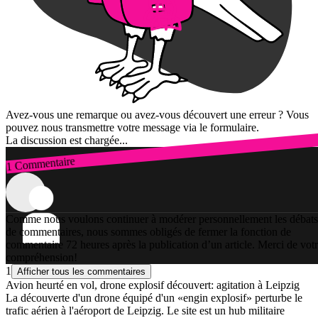
Avez-vous une remarque ou avez-vous découvert une erreur ? Vous
pouvez nous transmettre votre message via le formulaire.
La discussion est chargée...
1 Commentaire
Connexion
Comme nous voulons continuer à modérer personnellement les débats
de commentaires, nous sommes obligés de fermer la fonction de
commentaire 72 heures après la publication d’un article. Merci de vot
compréhension!
1
Afficher tous les commentaires
Avion heurté en vol, drone explosif découvert: agitation à Leipzig
La découverte d'un drone équipé d'un «engin explosif» perturbe le
trafic aérien à l'aéroport de Leipzig. Le site est un hub militaire