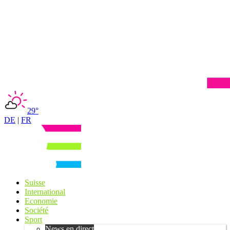
29°
DE
|
FR
Suisse
International
Economie
Société
Sport
News en direct