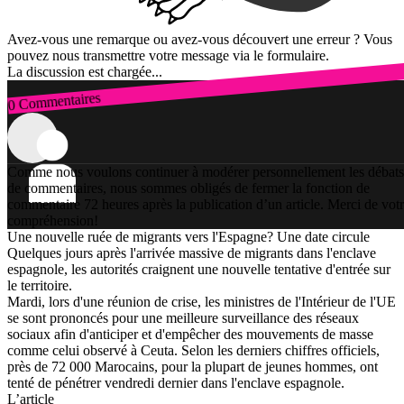
Avez-vous une remarque ou avez-vous découvert une erreur ? Vous
pouvez nous transmettre votre message via le formulaire.
La discussion est chargée...
0 Commentaires
Connexion
Comme nous voulons continuer à modérer personnellement les débats
de commentaires, nous sommes obligés de fermer la fonction de
commentaire 72 heures après la publication d’un article. Merci de vot
compréhension!
Une nouvelle ruée de migrants vers l'Espagne? Une date circule
Quelques jours après l'arrivée massive de migrants dans l'enclave
espagnole, les autorités craignent une nouvelle tentative d'entrée sur
le territoire.
Mardi, lors d'une réunion de crise, les ministres de l'Intérieur de l'UE
se sont prononcés pour une meilleure surveillance des réseaux
sociaux afin d'anticiper et d'empêcher des mouvements de masse
comme celui observé à Ceuta. Selon les derniers chiffres officiels,
près de 72 000 Marocains, pour la plupart de jeunes hommes, ont
tenté de pénétrer vendredi dernier dans l'enclave espagnole.
L’article