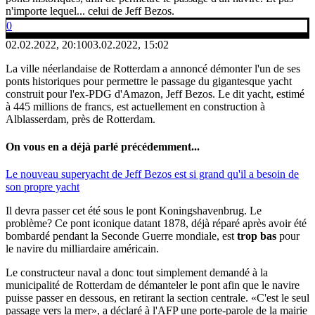
n'importe lequel... celui de Jeff Bezos.
0
02.02.2022, 20:10
03.02.2022, 15:02
La ville néerlandaise de Rotterdam a annoncé démonter l'un de ses
ponts historiques pour permettre le passage du gigantesque yacht
construit pour l'ex-PDG d'Amazon, Jeff Bezos. Le dit yacht, estimé
à 445 millions de francs, est actuellement en construction à
Alblasserdam, près de Rotterdam.
On vous en a déjà parlé précédemment...
Le nouveau superyacht de Jeff Bezos est si grand qu'il a besoin de
son propre yacht
Il devra passer cet été sous le pont Koningshavenbrug. Le
problème? Ce pont iconique datant 1878, déjà réparé après avoir été
bombardé pendant la Seconde Guerre mondiale, est
trop bas
pour
le navire du milliardaire américain.
Le constructeur naval a donc tout simplement demandé à la
municipalité de Rotterdam de démanteler le pont afin que le navire
puisse passer en dessous, en retirant la section centrale. «C'est le seul
passage vers la mer», a déclaré à l'AFP une porte-parole de la mairie