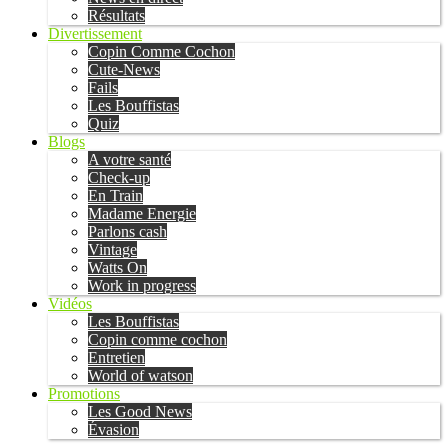
Résultats
Divertissement
Copin Comme Cochon
Cute-News
Fails
Les Bouffistas
Quiz
Blogs
A votre santé
Check-up
En Train
Madame Energie
Parlons cash
Vintage
Watts On
Work in progress
Vidéos
Les Bouffistas
Copin comme cochon
Entretien
World of watson
Promotions
Les Good News
Évasion