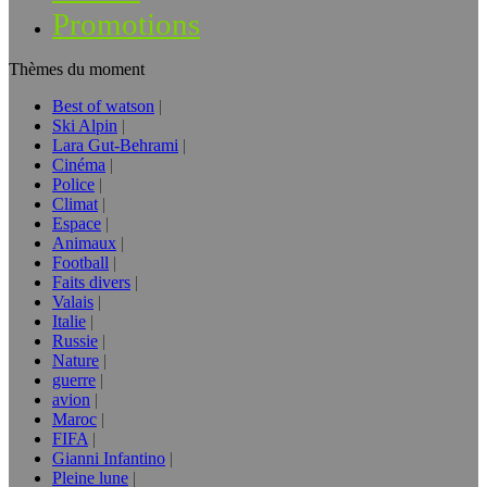
Promotions
Thèmes du moment
Best of watson
Ski Alpin
Lara Gut-Behrami
Cinéma
Police
Climat
Espace
Animaux
Football
Faits divers
Valais
Italie
Russie
Nature
guerre
avion
Maroc
FIFA
Gianni Infantino
Pleine lune