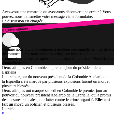
Avez-vous une remarque ou avez-vous découvert une erreur ? Vous
pouvez nous transmettre votre message via le formulaire.
La discussion est chargée...
0 Commentaires
Connexion
Comme nous voulons continuer à modérer personnellement les débats
de commentaires, nous sommes obligés de fermer la fonction de
commentaire 72 heures après la publication d’un article. Merci de vot
compréhension!
Deux attaques en Colombie au premier jour du président de la
Espriella
Le premier jour du nouveau président de la Colombie Abelardo de
la Espriella a été marqué par plusieurs explosions faisant un mort et
plusieurs blessés.
Deux attaques ont marqué samedi en Colombie le premier jour au
pouvoir du nouveau président Abelardo de la Espriella, qui a promis
des mesures radicales pour lutter contre le crime organisé.
Elles ont
fait un mort
, un policier, et plusieurs blessés.
L’article
0