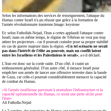
Selon les informations des services de renseignement, l'attaque du
Hamas contre Israël n'a pu réussir que grâce à la formation de
l'armée révolutionnaire iranienne.
Image: keystone
Et: selon Fathollah-Nejad, l'Iran a certes applaudi l'attaque contre
Israël, mais en même temps, le régime de Téhéran ne veut pas trop
attirer les projecteurs - car il pourrait craindre pour sa propre stabilité
en cas de guerre majeure dans la région.
«Un tel scénario ne serait
pas dans l'intérêt de l'élite au pouvoir, mais un conflit latent
entre les Israéliens et les Palestiniens le serait»
, a-t-il déclaré.
L'Iran est donc sur la corde raide. D'un côté, il craint un
embrasement généralisé. D'un autre côté, il menace Israël pour
empêcher son armée de lancer une offensive terrestre dans la bande
de Gaza, car celle-ci pourrait considérablement menacer la capacité
de combat du Hamas.
«Si l'armée israélienne parvenait à neutraliser l'infrastructure et la
capacité opérationnelle du Hamas, ce serait une perte sèche pour
l'Iran»
Ali Fatholla-Nejad
Le 7 octobre, des terroristes du Hamas ont perpétré un massacre de