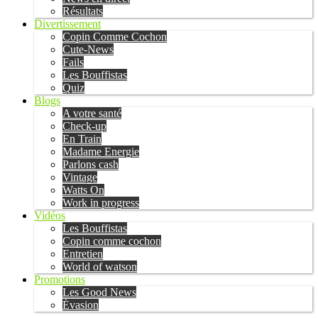
Résultats
Divertissement
Copin Comme Cochon
Cute-News
Fails
Les Bouffistas
Quiz
Blogs
A votre santé
Check-up
En Train
Madame Energie
Parlons cash
Vintage
Watts On
Work in progress
Vidéos
Les Bouffistas
Copin comme cochon
Entretien
World of watson
Promotions
Les Good News
Évasion