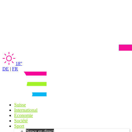
18°
DE
|
FR
Suisse
International
Economie
Société
Sport
News en direct