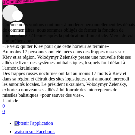
0 Commentaires
Connexion
Comme nous voulons continuer à modérer personnellement les débats
de commentaires, nous sommes obligés de fermer la fonction de
commentaire 72 heures après la publication d’un article. Merci de vot
compréhension!
«Je veux quitter Kiev pour que cette horreur se termine»
Au moins 17 personnes ont été tuées dans des frappes russes sur
Kiev et sa région. Volodymyr Zelensky presse une nouvelle fois ses
alliés de livrer des systèmes antibalistiques, lesquels font défaut à
l'armée ukrainienne.
Des frappes russes nocturnes ont fait au moins 17 morts à Kiev et
dans sa région et détruit des sites logistiques, ont annoncé mercredi
les autorités locales. Le président ukrainien, Volodymyr Zelensky,
exhorte à nouveau ses alliés à lui fournir des intercepteurs de
missiles balistiques «pour sauver des vies».
L’article
0
0
Obtenir l'application
watson sur Facebook