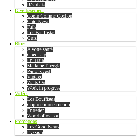
Résultats
Divertissement
Copin Comme Cochon
Cute-News
Fails
Les Bouffistas
Quiz
Blogs
A votre santé
Check-up
En Train
Madame Energie
Parlons cash
Vintage
Watts On
Work in progress
Vidéos
Les Bouffistas
Copin comme cochon
Entretien
World of watson
Promotions
Les Good News
Évasion