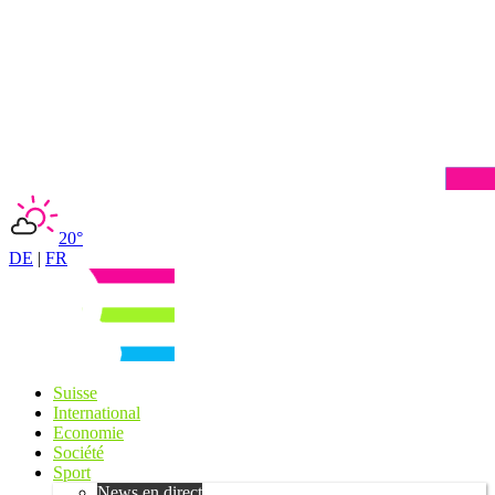
20°
DE
|
FR
Suisse
International
Economie
Société
Sport
News en direct