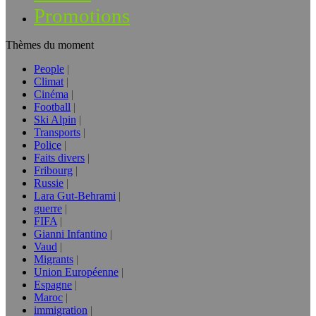
Promotions
Thèmes du moment
People
Climat
Cinéma
Football
Ski Alpin
Transports
Police
Faits divers
Fribourg
Russie
Lara Gut-Behrami
guerre
FIFA
Gianni Infantino
Vaud
Migrants
Union Européenne
Espagne
Maroc
immigration