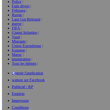
Police
Faits divers
Fribourg
Russie
Lara Gut-Behrami
guerre
FIFA
Gianni Infantino
Vaud
Migrants
Union Européenne
Espagne
Maroc
immigration
Tous les thèmes
Obtenir l'application
watson sur Facebook
Publicité / RP
Emplois
Impressum
Conditions