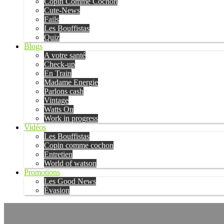
Copin Comme Cochon
Cute-News
Fails
Les Bouffistas
Quiz
Blogs
A votre santé
Check-up
En Train
Madame Energie
Parlons cash
Vintage
Watts On
Work in progress
Vidéos
Les Bouffistas
Copin comme cochon
Entretien
World of watson
Promotions
Les Good News
Évasion