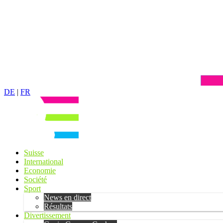
DE
|
FR
Suisse
International
Economie
Société
Sport
News en direct
Résultats
Divertissement