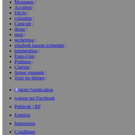
Montagne
Accident
Décès
colombie
Canicule
drone
mort
secheresse
elisabeth baume-schneider
immigration
Etats-Unis
Politique
Cinéma
Suisse romande
Tous les thèmes
Obtenir l'application
watson sur Facebook
Publicité / RP
Emplois
Impressum
Conditions