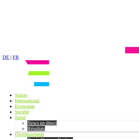
DE
|
FR
Suisse
International
Economie
Société
Sport
News en direct
Résultats
Divertissement