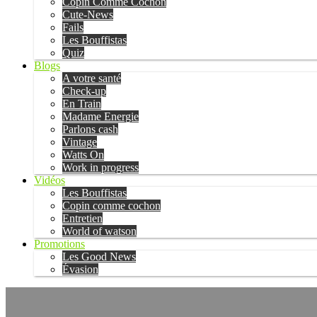
Copin Comme Cochon
Cute-News
Fails
Les Bouffistas
Quiz
Blogs
A votre santé
Check-up
En Train
Madame Energie
Parlons cash
Vintage
Watts On
Work in progress
Vidéos
Les Bouffistas
Copin comme cochon
Entretien
World of watson
Promotions
Les Good News
Évasion