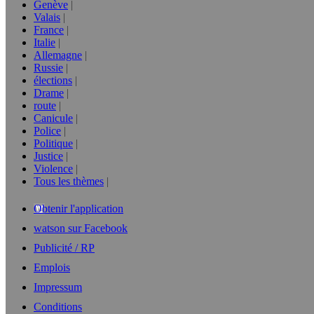
Genève
Valais
France
Italie
Allemagne
Russie
élections
Drame
route
Canicule
Police
Politique
Justice
Violence
Tous les thèmes
Obtenir l'application
watson sur Facebook
Publicité / RP
Emplois
Impressum
Conditions