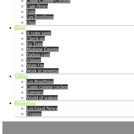
Copin Comme Cochon
Cute-News
Fails
Les Bouffistas
Quiz
Blogs
A votre santé
Check-up
En Train
Madame Energie
Parlons cash
Vintage
Watts On
Work in progress
Vidéos
Les Bouffistas
Copin comme cochon
Entretien
World of watson
Promotions
Les Good News
Évasion