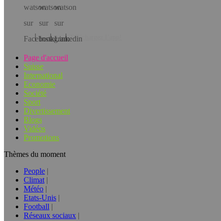
Téléchargez l’app!
Page d'accueil
Suisse
International
Economie
Société
Sport
Divertissement
Blogs
Vidéos
Promotions
Thèmes du moment
People
Climat
Météo
Etats-Unis
Football
Réseaux sociaux