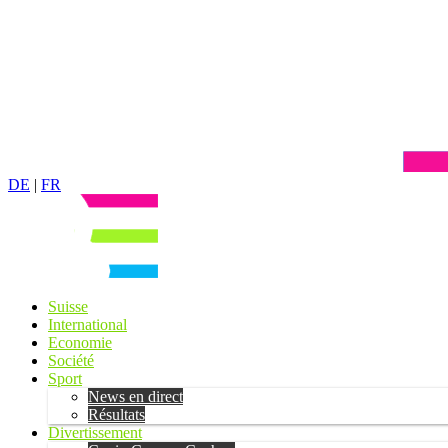
DE
|
FR
Suisse
International
Economie
Société
Sport
News en direct
Résultats
Divertissement