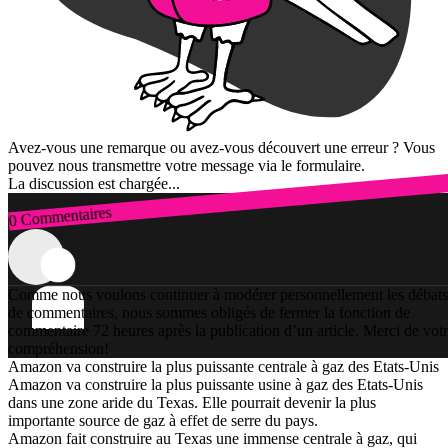
Avez-vous une remarque ou avez-vous découvert une erreur ? Vous
pouvez nous transmettre votre message via le formulaire.
La discussion est chargée...
0 Commentaires
Connexion
Comme nous voulons continuer à modérer personnellement les débats
de commentaires, nous sommes obligés de fermer la fonction de
commentaire 72 heures après la publication d’un article. Merci de vot
compréhension!
Amazon va construire la plus puissante centrale à gaz des Etats-Unis
Amazon va construire la plus puissante usine à gaz des Etats-Unis
dans une zone aride du Texas. Elle pourrait devenir la plus
importante source de gaz à effet de serre du pays.
Amazon fait construire au Texas une immense centrale à gaz, qui