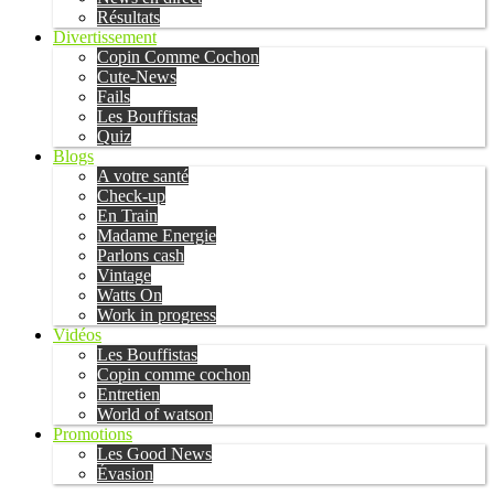
Résultats
Divertissement
Copin Comme Cochon
Cute-News
Fails
Les Bouffistas
Quiz
Blogs
A votre santé
Check-up
En Train
Madame Energie
Parlons cash
Vintage
Watts On
Work in progress
Vidéos
Les Bouffistas
Copin comme cochon
Entretien
World of watson
Promotions
Les Good News
Évasion