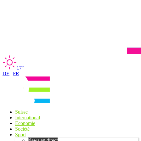
17°
DE
|
FR
Suisse
International
Economie
Société
Sport
News en direct