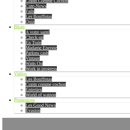
Copin Comme Cochon
Cute-News
Fails
Les Bouffistas
Quiz
Blogs
A votre santé
Check-up
En Train
Madame Energie
Parlons cash
Vintage
Watts On
Work in progress
Vidéos
Les Bouffistas
Copin comme cochon
Entretien
World of watson
Promotions
Les Good News
Évasion