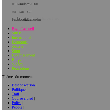
Téléchargez l’app!
Page d'accueil
Suisse
International
Economie
Société
Sport
Divertissement
Blogs
Vidéos
Promotions
Thèmes du moment
Best of watson
Politique
Trail
Course à pied
Police
People