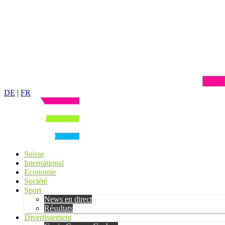
DE
|
FR
Suisse
International
Economie
Société
Sport
News en direct
Résultats
Divertissement