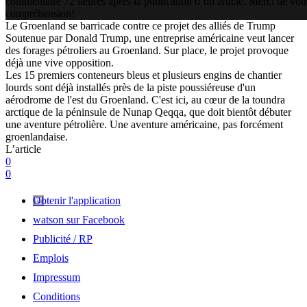
commentaire 72 heures après la publication d’un article. Merci de vot
compréhension!
Le Groenland se barricade contre ce projet des alliés de Trump
Soutenue par Donald Trump, une entreprise américaine veut lancer
des forages pétroliers au Groenland. Sur place, le projet provoque
déjà une vive opposition.
Les 15 premiers conteneurs bleus et plusieurs engins de chantier
lourds sont déjà installés près de la piste poussiéreuse d'un
aérodrome de l'est du Groenland. C'est ici, au cœur de la toundra
arctique de la péninsule de Nunap Qeqqa, que doit bientôt débuter
une aventure pétrolière. Une aventure américaine, pas forcément
groenlandaise.
L’article
0
0
Obtenir l'application
watson sur Facebook
Publicité / RP
Emplois
Impressum
Conditions