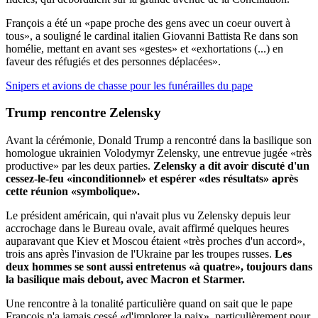
François a été un «pape proche des gens avec un coeur ouvert à
tous», a souligné le cardinal italien Giovanni Battista Re dans son
homélie, mettant en avant ses «gestes» et «exhortations (...) en
faveur des réfugiés et des personnes déplacées».
Snipers et avions de chasse pour les funérailles du pape
Trump rencontre Zelensky
Avant la cérémonie, Donald Trump a rencontré dans la basilique son
homologue ukrainien Volodymyr Zelensky, une entrevue jugée «très
productive» par les deux parties.
Zelensky a dit avoir discuté d'un
cessez-le-feu «inconditionnel» et espérer «des résultats» après
cette réunion «symbolique».
Le président américain, qui n'avait plus vu Zelensky depuis leur
accrochage dans le Bureau ovale, avait affirmé quelques heures
auparavant que Kiev et Moscou étaient «très proches d'un accord»,
trois ans après l'invasion de l'Ukraine par les troupes russes.
Les
deux hommes se sont aussi entretenus «à quatre», toujours dans
la basilique mais debout, avec Macron et Starmer.
Une rencontre à la tonalité particulière quand on sait que le pape
François n'a jamais cessé «d'implorer la paix», particulièrement pour