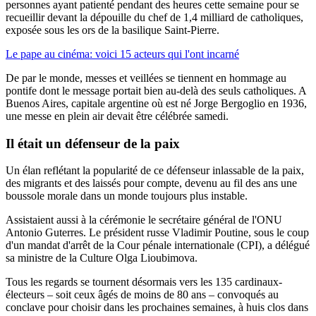
personnes ayant patienté pendant des heures cette semaine pour se
recueillir devant la dépouille du chef de 1,4 milliard de catholiques,
exposée sous les ors de la basilique Saint-Pierre.
Le pape au cinéma: voici 15 acteurs qui l'ont incarné
De par le monde, messes et veillées se tiennent en hommage au
pontife dont le message portait bien au-delà des seuls catholiques. A
Buenos Aires, capitale argentine où est né Jorge Bergoglio en 1936,
une messe en plein air devait être célébrée samedi.
Il était un défenseur de la paix
Un élan reflétant la popularité de ce défenseur inlassable de la paix,
des migrants et des laissés pour compte, devenu au fil des ans une
boussole morale dans un monde toujours plus instable.
Assistaient aussi à la cérémonie le secrétaire général de l'ONU
Antonio Guterres. Le président russe Vladimir Poutine, sous le coup
d'un mandat d'arrêt de la Cour pénale internationale (CPI), a délégué
sa ministre de la Culture Olga Lioubimova.
Tous les regards se tournent désormais vers les 135 cardinaux-
électeurs – soit ceux âgés de moins de 80 ans – convoqués au
conclave pour choisir dans les prochaines semaines, à huis clos dans