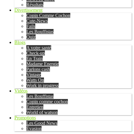
Résultats
Divertissement
Copin Comme Cochon
Cute-News
Fails
Les Bouffistas
Quiz
Blogs
A votre santé
Check-up
En Train
Madame Energie
Parlons cash
Vintage
Watts On
Work in progress
Vidéos
Les Bouffistas
Copin comme cochon
Entretien
World of watson
Promotions
Les Good News
Évasion