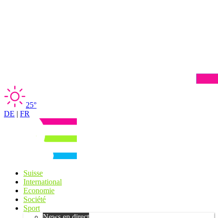
25°
DE
|
FR
Suisse
International
Economie
Société
Sport
News en direct