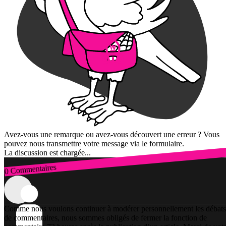
Avez-vous une remarque ou avez-vous découvert une erreur ? Vous
pouvez nous transmettre votre message via le formulaire.
La discussion est chargée...
0 Commentaires
Connexion
Comme nous voulons continuer à modérer personnellement les débats
de commentaires, nous sommes obligés de fermer la fonction de