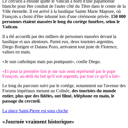
Le cercueil a ensuite quitté le Vatican à bord d'une papamobile
blanche pour être conduit de l'autre côté du Tibre dans le centre de la
Ville éternelle. Il est arrivé à la basilique Sainte Marie Majeure, où
François a choisi d'être inhumé lors d'une cérémonie privée.
150 000
personnes étaient massées le long du cortège funèbre, selon le
Vatican.
Il a été accueilli par des milliers de personnes massées devant la
basilique et aux alentours. Parmi eux, deux touristes argentins,
Diego Borigen et Daiana Pozo, arrivaient tout juste de Florence,
valises en main.
«Je suis catholique mais pas pratiquant», confie Diego.
«Et pour la première fois je me suis senti représenté par le pape
François, au-delà du fait qu'il soit argentin, par tout ce qu'il a fait»
Le long du parcours suivi par le cortège, notamment sur l'avenue des
Forums impériaux menant au Colisée,
des touristes du monde
entier, plus que des fidèles, ont filmé, téléphone en main, le
passage du cercueil.
La place Saint-Pierre est sous cloche
«Journée vraiment historique»