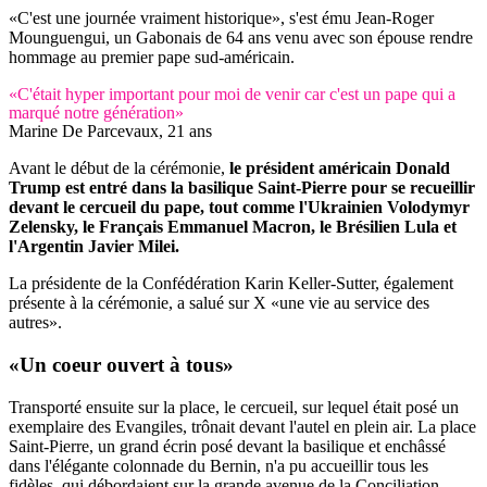
«C'est une journée vraiment historique», s'est ému Jean-Roger
Mounguengui, un Gabonais de 64 ans venu avec son épouse rendre
hommage au premier pape sud-américain.
«C'était hyper important pour moi de venir car c'est un pape qui a
marqué notre génération»
Marine De Parcevaux, 21 ans
Avant le début de la cérémonie,
le président américain Donald
Trump est entré dans la basilique Saint-Pierre pour se recueillir
devant le cercueil du pape, tout comme l'Ukrainien Volodymyr
Zelensky, le Français Emmanuel Macron, le Brésilien Lula et
l'Argentin Javier Milei.
La présidente de la Confédération Karin Keller-Sutter, également
présente à la cérémonie, a salué sur X «une vie au service des
autres».
«Un coeur ouvert à tous»
Transporté ensuite sur la place, le cercueil, sur lequel était posé un
exemplaire des Evangiles, trônait devant l'autel en plein air. La place
Saint-Pierre, un grand écrin posé devant la basilique et enchâssé
dans l'élégante colonnade du Bernin, n'a pu accueillir tous les
fidèles, qui débordaient sur la grande avenue de la Conciliation.