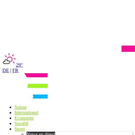
29°
DE
|
FR
Suisse
International
Economie
Société
Sport
News en direct