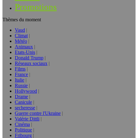
Promotions
Thèmes du moment
Vaud
Climat
Météo
Animaux
Etats-Unis
Donald Trump
Réseaux sociaux
Films
France
Italie
Russie
Hollywood
Drame
Canicule
secheresse
Guerre contre l'Ukraine
Valérie Dittli
Cinéma
Politique
Fribourg