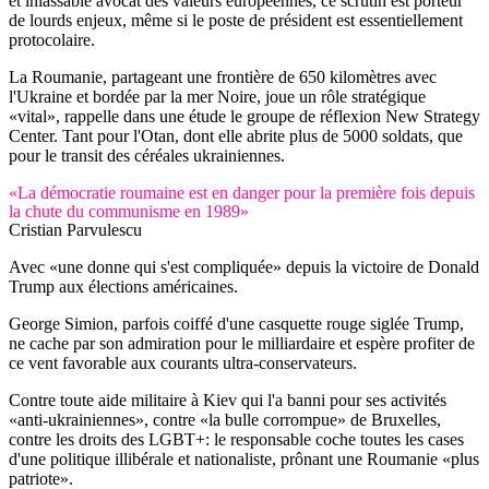
et inlassable avocat des valeurs européennes, ce scrutin est porteur
de lourds enjeux, même si le poste de président est essentiellement
protocolaire.
La Roumanie, partageant une frontière de 650 kilomètres avec
l'Ukraine et bordée par la mer Noire, joue un rôle stratégique
«vital», rappelle dans une étude le groupe de réflexion New Strategy
Center. Tant pour l'Otan, dont elle abrite plus de 5000 soldats, que
pour le transit des céréales ukrainiennes.
«La démocratie roumaine est en danger pour la première fois depuis
la chute du communisme en 1989»
Cristian Parvulescu
Avec «une donne qui s'est compliquée» depuis la victoire de Donald
Trump aux élections américaines.
George Simion, parfois coiffé d'une casquette rouge siglée Trump,
ne cache par son admiration pour le milliardaire et espère profiter de
ce vent favorable aux courants ultra-conservateurs.
Contre toute aide militaire à Kiev qui l'a banni pour ses activités
«anti-ukrainiennes», contre «la bulle corrompue» de Bruxelles,
contre les droits des LGBT+: le responsable coche toutes les cases
d'une politique illibérale et nationaliste, prônant une Roumanie «plus
patriote».