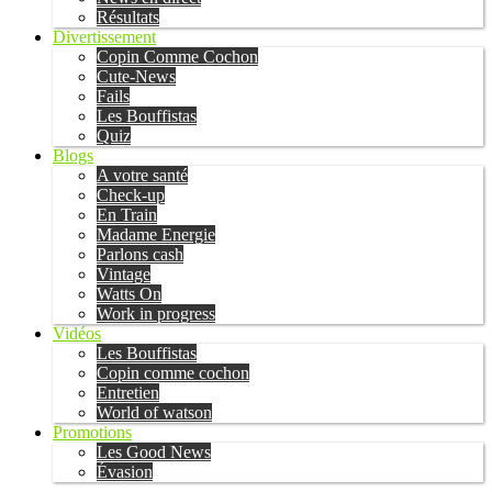
Résultats
Divertissement
Copin Comme Cochon
Cute-News
Fails
Les Bouffistas
Quiz
Blogs
A votre santé
Check-up
En Train
Madame Energie
Parlons cash
Vintage
Watts On
Work in progress
Vidéos
Les Bouffistas
Copin comme cochon
Entretien
World of watson
Promotions
Les Good News
Évasion