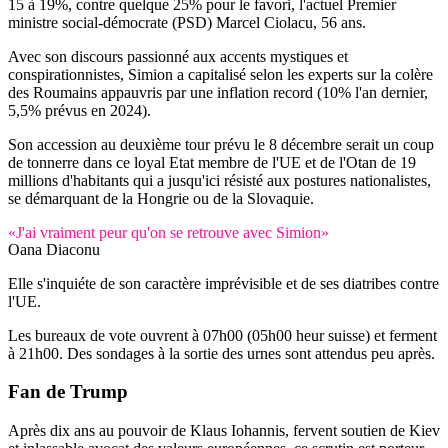
15 à 19%, contre quelque 25% pour le favori, l'actuel Premier
ministre social-démocrate (PSD) Marcel Ciolacu, 56 ans.
Avec son discours passionné aux accents mystiques et
conspirationnistes, Simion a capitalisé selon les experts sur la colère
des Roumains appauvris par une inflation record (10% l'an dernier,
5,5% prévus en 2024).
Son accession au deuxième tour prévu le 8 décembre serait un coup
de tonnerre dans ce loyal Etat membre de l'UE et de l'Otan de 19
millions d'habitants qui a jusqu'ici résisté aux postures nationalistes,
se démarquant de la Hongrie ou de la Slovaquie.
«J'ai vraiment peur qu'on se retrouve avec Simion»
Oana Diaconu
Elle s'inquiéte de son caractère imprévisible et de ses diatribes contre
l'UE.
Les bureaux de vote ouvrent à 07h00 (05h00 heur suisse) et ferment
à 21h00. Des sondages à la sortie des urnes sont attendus peu après.
Fan de Trump
Après dix ans au pouvoir de Klaus Iohannis, fervent soutien de Kiev