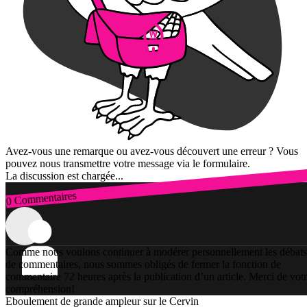
Avez-vous une remarque ou avez-vous découvert une erreur ? Vous
pouvez nous transmettre votre message via le formulaire.
La discussion est chargée...
0 Commentaires
Connexion
Comme nous voulons continuer à modérer personnellement les débats
de commentaires, nous sommes obligés de fermer la fonction de
commentaire 72 heures après la publication d’un article. Merci de vot
compréhension!
Eboulement de grande ampleur sur le Cervin