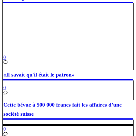
0
«Il savait qu'il était le patron»
0
Cette bévue à 500 000 francs fait les affaires d’une
société suisse
0