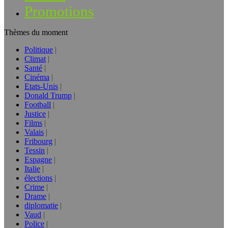
Promotions
Thèmes du moment
Politique
Climat
Santé
Cinéma
Etats-Unis
Donald Trump
Football
Justice
Films
Valais
Fribourg
Tessin
Espagne
Italie
élections
Crime
Drame
diplomatie
Vaud
Police