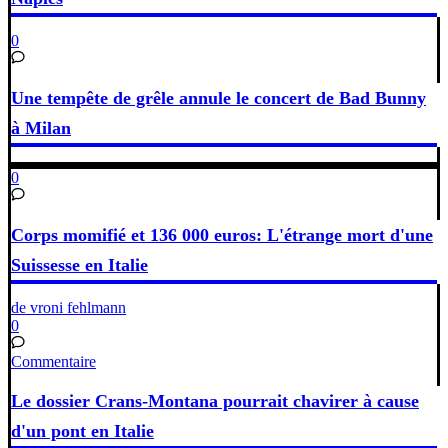
0
Une tempête de grêle annule le concert de Bad Bunny
à Milan
0
Corps momifié et 136 000 euros: L'étrange mort d'une
Suissesse en Italie
de vroni fehlmann
0
Commentaire
Le dossier Crans-Montana pourrait chavirer à cause
d'un pont en Italie