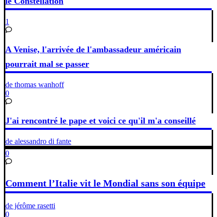
le Constellation
1
A Venise, l'arrivée de l'ambassadeur américain
pourrait mal se passer
de thomas wanhoff
0
J'ai rencontré le pape et voici ce qu'il m'a conseillé
de alessandro di fante
0
Comment l’Italie vit le Mondial sans son équipe
de jérôme rasetti
0