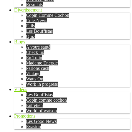
Résultats
Divertissement
Copin Comme Cochon
Cute-News
Fails
Les Bouffistas
Quiz
Blogs
A votre santé
Check-up
En Train
Madame Energie
Parlons cash
Vintage
Watts On
Work in progress
Vidéos
Les Bouffistas
Copin comme cochon
Entretien
World of watson
Promotions
Les Good News
Évasion