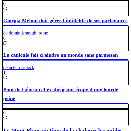
0
Giorgia Meloni doit gérer l'infidélité de ses partenaires
de dominik straub, rome
0
La canicule fait craindre un monde sans parmesan
de peter riesbeck
1
Pont de Gênes: cet ex-dirigeant écope d'une lourde
peine
0
Le Mont Blanc victime de la chaleur: les guides