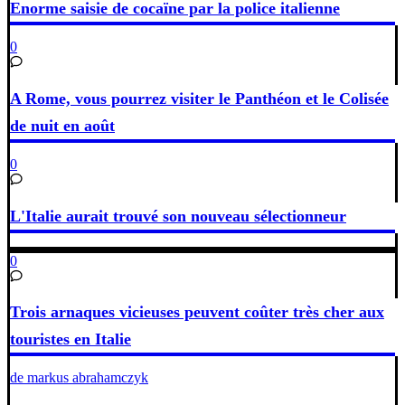
Enorme saisie de cocaïne par la police italienne
0
A Rome, vous pourrez visiter le Panthéon et le Colisée
de nuit en août
0
L'Italie aurait trouvé son nouveau sélectionneur
0
Trois arnaques vicieuses peuvent coûter très cher aux
touristes en Italie
de markus abrahamczyk