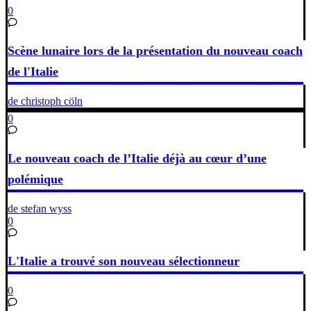
0
Scène lunaire lors de la présentation du nouveau coach
de l'Italie
de christoph cöln
0
Le nouveau coach de l’Italie déjà au cœur d’une
polémique
de stefan wyss
0
L'Italie a trouvé son nouveau sélectionneur
0