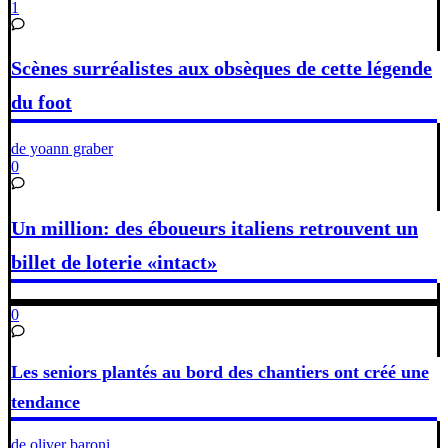
1
Scènes surréalistes aux obsèques de cette légende
du foot
de yoann graber
0
Un million: des éboueurs italiens retrouvent un
billet de loterie «intact»
0
Les seniors plantés au bord des chantiers ont créé une
tendance
de oliver baroni