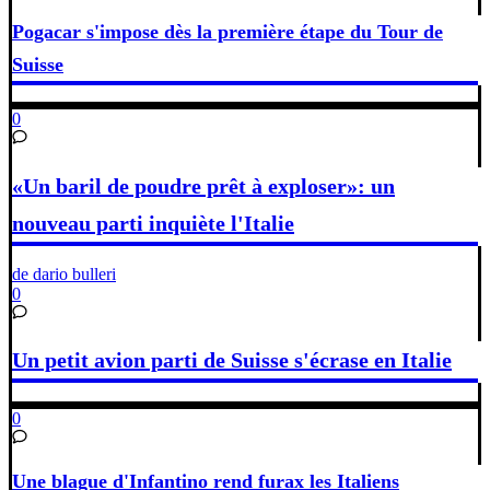
Pogacar s'impose dès la première étape du Tour de
Suisse
0
«Un baril de poudre prêt à exploser»: un
nouveau parti inquiète l'Italie
de dario bulleri
0
Un petit avion parti de Suisse s'écrase en Italie
0
Une blague d'Infantino rend furax les Italiens