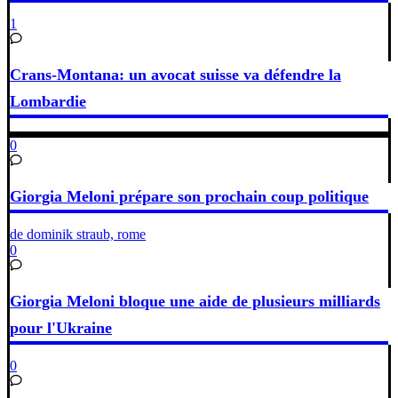
1
Crans-Montana: un avocat suisse va défendre la
Lombardie
0
Giorgia Meloni prépare son prochain coup politique
de dominik straub, rome
0
Giorgia Meloni bloque une aide de plusieurs milliards
pour l'Ukraine
0