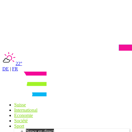
22°
DE
|
FR
Suisse
International
Economie
Société
Sport
News en direct