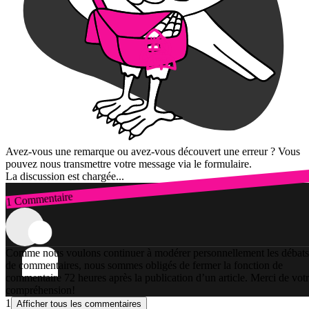
Avez-vous une remarque ou avez-vous découvert une erreur ? Vous
pouvez nous transmettre votre message via le formulaire.
La discussion est chargée...
1 Commentaire
Connexion
Comme nous voulons continuer à modérer personnellement les débats
de commentaires, nous sommes obligés de fermer la fonction de
commentaire 72 heures après la publication d’un article. Merci de vot
compréhension!
1
Afficher tous les commentaires