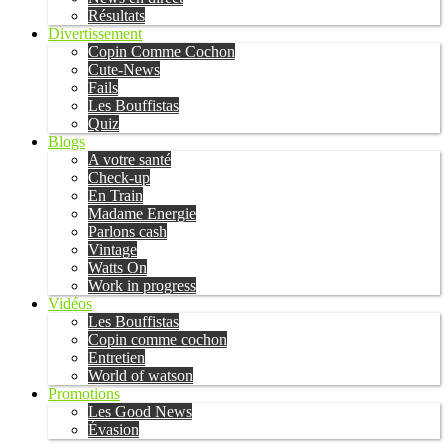
Résultats
Divertissement
Copin Comme Cochon
Cute-News
Fails
Les Bouffistas
Quiz
Blogs
A votre santé
Check-up
En Train
Madame Energie
Parlons cash
Vintage
Watts On
Work in progress
Vidéos
Les Bouffistas
Copin comme cochon
Entretien
World of watson
Promotions
Les Good News
Évasion