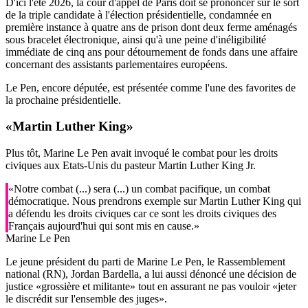
D'ici l'été 2026, la cour d'appel de Paris doit se prononcer sur le sort
de la triple candidate à l'élection présidentielle, condamnée en
première instance à quatre ans de prison dont deux ferme aménagés
sous bracelet électronique, ainsi qu'à une peine d'inéligibilité
immédiate de cinq ans pour détournement de fonds dans une affaire
concernant des assistants parlementaires européens.
Le Pen, encore députée, est présentée comme l'une des favorites de
la prochaine présidentielle.
«Martin Luther King»
Plus tôt, Marine Le Pen avait invoqué le combat pour les droits
civiques aux Etats-Unis du pasteur Martin Luther King Jr.
«Notre combat (...) sera (...) un combat pacifique, un combat
démocratique. Nous prendrons exemple sur Martin Luther King qui
a défendu les droits civiques car ce sont les droits civiques des
Français aujourd'hui qui sont mis en cause.»
Marine Le Pen
Le jeune président du parti de Marine Le Pen, le Rassemblement
national (RN), Jordan Bardella, a lui aussi dénoncé une décision de
justice «grossière et militante» tout en assurant ne pas vouloir «jeter
le discrédit sur l'ensemble des juges».