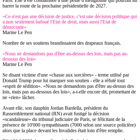
Paris. Elle a été condamnée à une peine d'inéligibilité qui pourrait lui
barrer la route de la prochaine présidentielle de 2027.
«Ce n'est pas une décision de justice, c'est une décision politique qui
a non seulement bafoué l'Etat de droit, mais aussi l'Etat de
démocratie»
Marine Le Pen
Nombre de ses soutiens brandissaient des drapeaux français.
«Nous ne demandons pas d'être au-dessus des lois, mais pas au-
dessous des lois»
Marine Le Pen
Se disant victime d'une «chasse aux sorcières» - terme utilisé par
Donald Trump pour lui marquer son soutien - elle a réfuté tout
«esprit de sédition». «Nous ne demandons pas d'être au-dessus des
lois, mais pas au-dessous des lois», a-t-elle encore dit, promettant de
ne «rien» lâcher.
Avant elle, son dauphin Jordan Bardella, président du
Rassemblement national (RN) avait fustigé la décision
«scandaleuse» du tribunal judiciaire de Paris, se félicitant de la
présence de 10'000 sympathisants (7000 selon une source policière)
alors que la place devant les Invalides était loin d'être remplie.