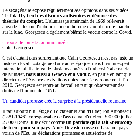
Le sexagénaire expose régulièrement ses opinions dans ses vidéos
TikTok.
Il y tient des discours antisémites et dénonce des
théories du complot
. L'alunissage américain de 1969 relèverait
ainsi de l'illusion d'optique et aucun homme n'aurait encore marché
sur la lune. Georgescu a également blâmé le vaccin contre le Covid.
«Je suis de toute façon immunisé»
Calin Georgescu
C'est d'autant plus surprenant que Calin Georgescu n'est pas juste un
historien local nostalgique d'une autre époque, mais bien un expert
international. Il a travaillé plusieurs années à l'université allemande
de Münster,
mais aussi à Genève et à Vaduz
, en partie en tant que
directeur de l'Agence des Nations unies pour l'environnement. En
2010, Georgescu est rentré au bercail en tant qu'observateur des
droits de l'homme de l'ONU.
Un candidat prorusse crée la surprise à la présidentielle roumaine
Il fait aujourd'hui l'éloge du dictateur et ami d'Hitler, Ion Antonescu
(1881-1946), coresponsable de l'assassinat d'environ 300 000 juifs et
25 000 Roms. Il le décrit comme
un patriote qui a fait «beaucoup
de bien» pour son pays
. Après l'invasion russe en Ukraine, pays
voisin de l'Est, les déclarations prorusses et antisémites de