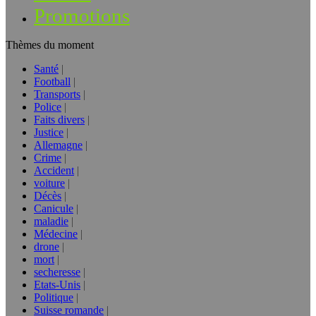
Promotions
Thèmes du moment
Santé
Football
Transports
Police
Faits divers
Justice
Allemagne
Crime
Accident
voiture
Décès
Canicule
maladie
Médecine
drone
mort
secheresse
Etats-Unis
Politique
Suisse romande