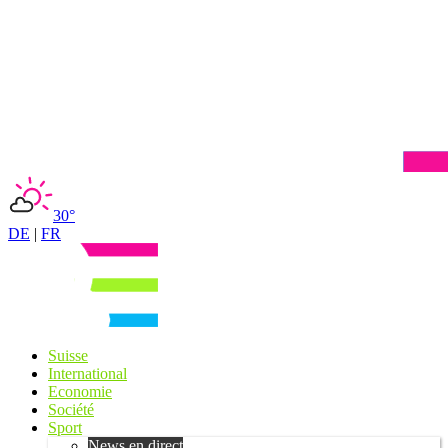
30°
DE
|
FR
Suisse
International
Economie
Société
Sport
News en direct