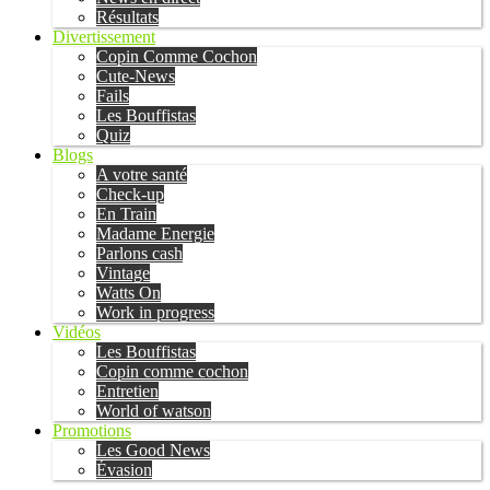
Résultats
Divertissement
Copin Comme Cochon
Cute-News
Fails
Les Bouffistas
Quiz
Blogs
A votre santé
Check-up
En Train
Madame Energie
Parlons cash
Vintage
Watts On
Work in progress
Vidéos
Les Bouffistas
Copin comme cochon
Entretien
World of watson
Promotions
Les Good News
Évasion