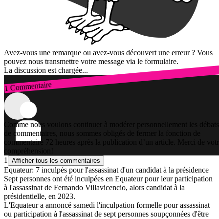
Avez-vous une remarque ou avez-vous découvert une erreur ? Vous
pouvez nous transmettre votre message via le formulaire.
La discussion est chargée...
1 Commentaire
Connexion
Comme nous voulons continuer à modérer personnellement les débats
de commentaires, nous sommes obligés de fermer la fonction de
commentaire 72 heures après la publication d’un article. Merci de vot
compréhension!
1
Afficher tous les commentaires
Equateur: 7 inculpés pour l'assassinat d'un candidat à la présidence
Sept personnes ont été inculpées en Equateur pour leur participation
à l'assassinat de Fernando Villavicencio, alors candidat à la
présidentielle, en 2023.
L'Equateur a annoncé samedi l'inculpation formelle pour assassinat
ou participation à l'assassinat de sept personnes soupçonnées d'être