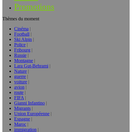
Promotions
Thèmes du moment
Cinéma
Football
Ski Alpin
Police
Fribourg
Russie
Montagne
Lara Gut-Behrami
Nature
guerre
voiture
avion
route
FIFA
Gianni Infantino
Migrants
Union Européenne
Espagne
Maroc
immigration