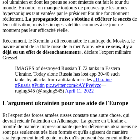
sol ukrainien et dont les pneus se sont émiettés ont fait le tour du
monde. En outre, on manque toujours de preuves que les armes
hypersoniques tant vantées par le président Poutine fonctionnent
réellement.
La propagande russe s'obstine à célébrer le succès
de
leur utilisation, mais les images satellites connues à ce jour ne
montrent pas leur efficacité réelle.
Récemment, le Kremlin a dû reconnaître le naufrage du Moskva, le
navire amiral de la flotte russe de la mer Noire.
«En ce sens, il y a
déjà eu un effet de désenchantement»
, déclare l'expert militaire
Gressel.
IMAGES of destroyed Russian T-72 tanks in Eastern
Ukraine. Today alone Russia has lost app 30-40 such
tanks by attacks from anti-tank missiles
#Ukraine
#Russia
#Putin
pic.twitter.com/cAYPyejyzc
—
raging545 (@raging545)
April 11, 2022
L'argument ukrainien
pour une aide de l'Europe
Et l'expert des forces armées russes constate une autre chose, qui
devrait retenir l'attention en Allemagne. La guerre en Ukraine a
montré de manière impressionnante que les défenseurs ukrainiens ne
sont pas seulement très bien formés et qu'ils agissent de manière
stratégiquement intelligente, mais qu'ils peuvent également utiliser