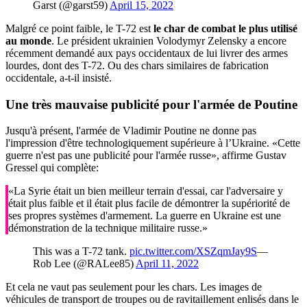
Garst (@garst59)
April 15, 2022
Malgré ce point faible, le T-72 est
le char de combat le plus utilisé
au monde
. Le président ukrainien Volodymyr Zelensky a encore
récemment demandé aux pays occidentaux de lui livrer des armes
lourdes, dont des T-72. Ou des chars similaires de fabrication
occidentale, a-t-il insisté.
Une très
mauvaise publicité
pour l'armée de Poutine
Jusqu'à présent, l'armée de Vladimir Poutine ne donne pas
l'impression d'être technologiquement supérieure à l’Ukraine. «Cette
guerre n'est pas une publicité pour l'armée russe», affirme Gustav
Gressel qui complète:
«La Syrie était un bien meilleur terrain d'essai, car l'adversaire y
était plus faible et il était plus facile de démontrer la supériorité de
ses propres systèmes d'armement. La guerre en Ukraine est une
démonstration de la technique militaire russe.»
This was a T-72 tank.
pic.twitter.com/XSZqmJay9S
—
Rob Lee (@RALee85)
April 11, 2022
Et cela ne vaut pas seulement pour les chars. Les images de
véhicules de transport de troupes ou de ravitaillement enlisés dans le