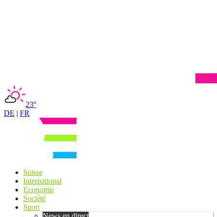
23°
DE
|
FR
Suisse
International
Economie
Société
Sport
News en direct