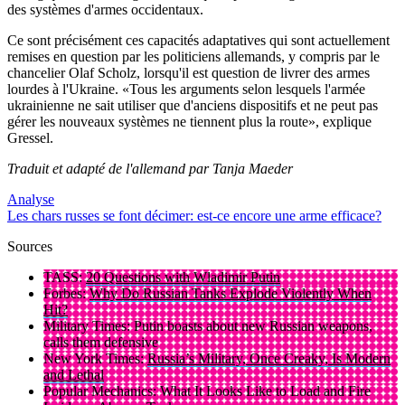
des systèmes d'armes occidentaux.
Ce sont précisément ces capacités adaptatives qui sont actuellement
remises en question par les politiciens allemands, y compris par le
chancelier Olaf Scholz, lorsqu'il est question de livrer des armes
lourdes à l'Ukraine. «Tous les arguments selon lesquels l'armée
ukrainienne ne sait utiliser que d'anciens dispositifs et ne peut pas
gérer les nouveaux systèmes ne tiennent plus la route», explique
Gressel.
Traduit et adapté de l'allemand par Tanja Maeder
Analyse
Les chars russes se font décimer: est-ce encore une arme efficace?
Sources
TASS:
20 Questions with Wladimir Putin
Forbes:
Why Do Russian Tanks Explode Violently When
Hit?
Military Times:
Putin boasts about new Russian weapons,
calls them defensive
New York Times:
Russia’s Military, Once Creaky, Is Modern
and Lethal
Popular Mechanics:
What It Looks Like to Load and Fire