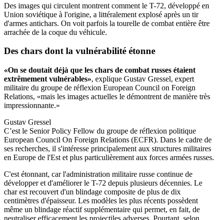
Des images qui circulent montrent comment le T-72, développé en
Union soviétique à l'origine, a littéralement explosé après un tir
d'armes antichars. On voit parfois la tourelle de combat entière être
arrachée de la coque du véhicule.
Des chars dont
la vulnérabilité étonne
«On se doutait déjà que les chars de combat russes étaient
extrêmement vulnérables»
, explique Gustav Gressel, expert
militaire du groupe de réflexion European Council on Foreign
Relations, «mais les images actuelles le démontrent de manière très
impressionnante.»
Gustav Gressel
C’est le Senior Policy Fellow du groupe de réflexion politique
European Council On Foreign Relations (ECFR). Dans le cadre de
ses recherches, il s'intéresse principalement aux structures militaires
en Europe de l'Est et plus particulièrement aux forces armées russes.
C'est étonnant, car l'administration militaire russe continue de
développer et d'améliorer le T-72 depuis plusieurs décennies. Le
char est recouvert d'un blindage composite de plus de dix
centimètres d'épaisseur. Les modèles les plus récents possèdent
même un blindage réactif supplémentaire qui permet, en fait, de
neutraliser efficacement les projectiles adverses. Pourtant, selon