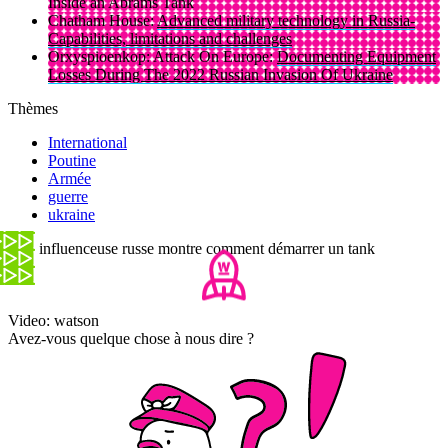
Inside an Abrams Tank
Chatham House:
Advanced military technology in Russia-
Capabilities, limitations and challenges
Orxyspioenkop: Attack On Europe:
Documenting Equipment
Losses During The 2022 Russian Invasion Of Ukraine
Thèmes
International
Poutine
Armée
guerre
ukraine
Une influenceuse russe montre comment démarrer un tank
Video: watson
Avez-vous quelque chose à nous dire ?