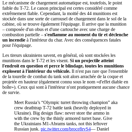
Le mécanisme de chargement automatique est, toutefois, le point
faible du T-72. Le canon principal est certes considéré comme
extrêmement fiable. Cependant, la moitié des 44 munitions est
stockée dans une sorte de carrousel de chargement dans le sol de la
cabine, où se trouve également l'équipage. Il arrive que la munition
– composée d'un obus et d'une cartouche avec une charge de
combustion partielle –
s'enflamme au moment du tir et déclenche
un incendie
à l'intérieur du char. Avec des conséquences fatales
pour l'équipage.
Les tireurs ukrainiens savent, en général, où sont stockées les
munitions dans le T-72 et les visent.
Si un projectile atteint
l'endroit en question et perce le blindage, toutes les munitions
explosent à l'intérieur du véhicule.
Il n'est pas rare que l'ensemble
de la tourelle de combat du tank soit alors arrachée de la coque et
projetée en hauteur (également connu sous le nom «d'effet diable en
boîte»). Ceux qui sont à l'intérieur n'ont pratiquement aucune chance
de survie.
Meet Russia’s “Olympic turret throwing champion” aka
crew deathtrap T-72 battle tank (heavily deployed in
Ukraine). Big design flaw: never store the ammo in
with the crew by the thinly armored turret base. Give
the Ukrainians M1-Abrams tanks, not this leftover
Russian junk.
pic.twitter.com/broce8rvS4
— Daniel