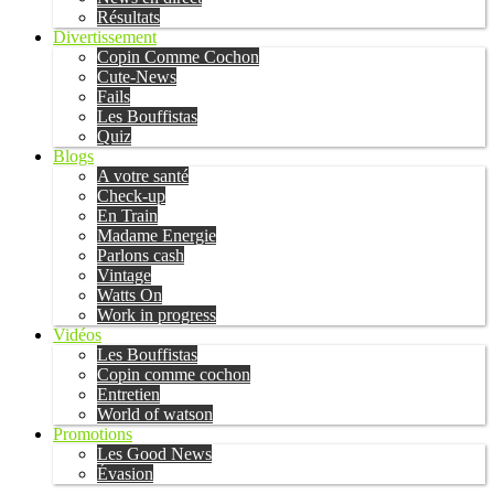
Résultats
Divertissement
Copin Comme Cochon
Cute-News
Fails
Les Bouffistas
Quiz
Blogs
A votre santé
Check-up
En Train
Madame Energie
Parlons cash
Vintage
Watts On
Work in progress
Vidéos
Les Bouffistas
Copin comme cochon
Entretien
World of watson
Promotions
Les Good News
Évasion