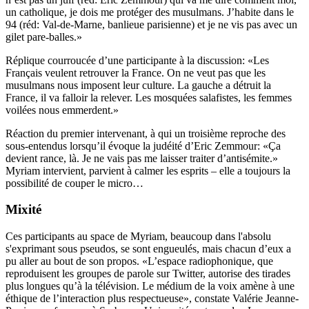
un catholique, je dois me protéger des musulmans. J’habite dans le
94 (réd: Val-de-Marne, banlieue parisienne) et je ne vis pas avec un
gilet pare-balles.»
Réplique courroucée d’une participante à la discussion: «Les
Français veulent retrouver la France. On ne veut pas que les
musulmans nous imposent leur culture. La gauche a détruit la
France, il va falloir la relever. Les mosquées salafistes, les femmes
voilées nous emmerdent.»
Réaction du premier intervenant, à qui un troisième reproche des
sous-entendus lorsqu’il évoque la judéité d’Eric Zemmour: «Ça
devient rance, là. Je ne vais pas me laisser traiter d’antisémite.»
Myriam intervient, parvient à calmer les esprits – elle a toujours la
possibilité de couper le micro…
Mixité
Ces participants au space de Myriam, beaucoup dans l'absolu
s'exprimant sous pseudos, se sont engueulés, mais chacun d’eux a
pu aller au bout de son propos. «L’espace radiophonique, que
reproduisent les groupes de parole sur Twitter, autorise des tirades
plus longues qu’à la télévision. Le médium de la voix amène à une
éthique de l’interaction plus respectueuse», constate Valérie Jeanne-