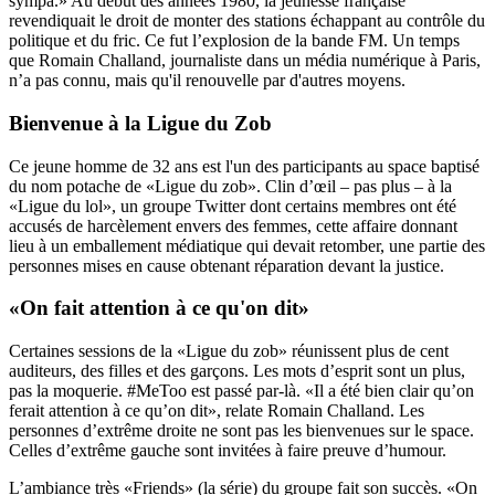
sympa.» Au début des années 1980, la jeunesse française
revendiquait le droit de monter des stations échappant au contrôle du
politique et du fric. Ce fut l’explosion de la bande FM. Un temps
que Romain Challand, journaliste dans un média numérique à Paris,
n’a pas connu, mais qu'il renouvelle par d'autres moyens.
Bienvenue à la Ligue du Zob
Ce jeune homme de 32 ans est l'un des participants au space baptisé
du nom potache de «Ligue du zob». Clin d’œil – pas plus – à la
«Ligue du lol», un groupe Twitter dont certains membres ont été
accusés de harcèlement envers des femmes, cette affaire donnant
lieu à un emballement médiatique qui devait retomber, une partie des
personnes mises en cause obtenant réparation devant la justice.
«On fait attention à ce qu'on dit»
Certaines sessions de la «Ligue du zob» réunissent plus de cent
auditeurs, des filles et des garçons. Les mots d’esprit sont un plus,
pas la moquerie. #MeToo est passé par-là. «Il a été bien clair qu’on
ferait attention à ce qu’on dit», relate Romain Challand. Les
personnes d’extrême droite ne sont pas les bienvenues sur le space.
Celles d’extrême gauche sont invitées à faire preuve d’humour.
L’ambiance très «Friends» (la série) du groupe fait son succès. «On