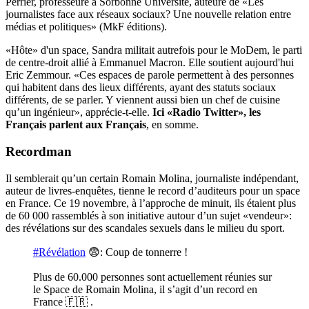
Perrier, professeure à Sorbonne Université, auteure de «Les
journalistes face aux réseaux sociaux? Une nouvelle relation entre
médias et politiques» (MkF éditions).
«Hôte» d'un space, Sandra militait autrefois pour le MoDem, le parti
de centre-droit allié à Emmanuel Macron. Elle soutient aujourd'hui
Eric Zemmour. «Ces espaces de parole permettent à des personnes
qui habitent dans des lieux différents, ayant des statuts sociaux
différents, de se parler. Y viennent aussi bien un chef de cuisine
qu’un ingénieur», apprécie-t-elle.
Ici «Radio Twitter», les
Français parlent aux Français
, en somme.
Recordman
Il semblerait qu’un certain Romain Molina, journaliste indépendant,
auteur de livres-enquêtes, tienne le record d’auditeurs pour un space
en France. Ce 19 novembre, à l’approche de minuit, ils étaient plus
de 60 000 rassemblés à son initiative autour d’un sujet «vendeur»:
des révélations sur des scandales sexuels dans le milieu du sport.
#Révélation
😨: Coup de tonnerre !
Plus de 60.000 personnes sont actuellement réunies sur
le Space de Romain Molina, il s’agit d’un record en
France 🇫🇷 .