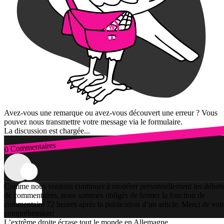
Avez-vous une remarque ou avez-vous découvert une erreur ? Vous
pouvez nous transmettre votre message via le formulaire.
La discussion est chargée...
0 Commentaires
Connexion
Comme nous voulons continuer à modérer personnellement les débats
de commentaires, nous sommes obligés de fermer la fonction de
commentaire 72 heures après la publication d’un article. Merci de vot
compréhension!
L’extrême droite écrase tout le monde en Allemagne