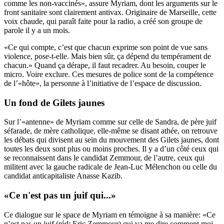
comme les non-vaccinés», assure Myriam, dont les arguments sur le
front sanitaire sont clairement antivax. Originaire de Marseille, cette
voix chaude, qui paraît faite pour la radio, a créé son groupe de
parole il y a un mois.
«Ce qui compte, c’est que chacun exprime son point de vue sans
violence, pose-t-elle. Mais bien sûr, ça dépend du tempérament de
chacun.» Quand ça dérape, il faut recadrer. Au besoin, couper le
micro. Voire exclure. Ces mesures de police sont de la compétence
de l’«hôte», la personne à l’initiative de l’espace de discussion.
Un fond de Gilets jaunes
Sur l’«antenne» de Myriam comme sur celle de Sandra, de père juif
séfarade, de mère catholique, elle-même se disant athée, on retrouve
les débats qui divisent au sein du mouvement des Gilets jaunes, dont
toutes les deux sont plus ou moins proches. Il y a d’un côté ceux qui
se reconnaissent dans le candidat Zemmour, de l’autre, ceux qui
militent avec la gauche radicale de Jean-Luc Mélenchon ou celle du
candidat anticapitaliste Anasse Kazib.
«Ce n'est pas un juif qui...»
Ce dialogue sur le space de Myriam en témoigne à sa manière: «Ce
n’est pas un juif (réd: Eric Zemmour) qui va me dire comment moi,