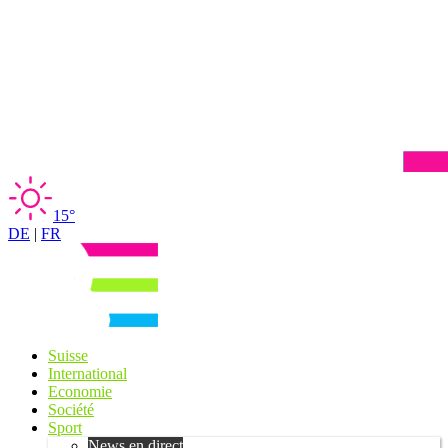
15°
DE
|
FR
Suisse
International
Economie
Société
Sport
News en direct