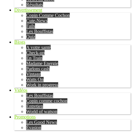
Résultats
Divertissement
Copin Comme Cochon
Cute-News
Fails
Les Bouffistas
Quiz
Blogs
A votre santé
Check-up
En Train
Madame Energie
Parlons cash
Vintage
Watts On
Work in progress
Vidéos
Les Bouffistas
Copin comme cochon
Entretien
World of watson
Promotions
Les Good News
Évasion