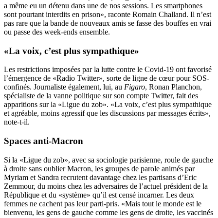
a même eu un détenu dans une de nos sessions. Les smartphones
sont pourtant interdits en prison», raconte Romain Challand. Il n’est
pas rare que la bande de nouveaux amis se fasse des bouffes en vrai
ou passe des week-ends ensemble.
«La voix, c’est plus sympathique»
Les restrictions imposées par la lutte contre le Covid-19 ont favorisé
l’émergence de «Radio Twitter», sorte de ligne de cœur pour SOS-
confinés. Journaliste également, lui, au
Figaro
, Ronan Planchon,
spécialiste de la vanne politique sur son compte Twitter, fait des
apparitions sur la «Ligue du zob». «La voix, c’est plus sympathique
et agréable, moins agressif que les discussions par messages écrits»,
note-t-il.
Spaces anti-Macron
Si la «Ligue du zob», avec sa sociologie parisienne, roule de gauche
à droite sans oublier Macron, les groupes de parole animés par
Myriam et Sandra recrutent davantage chez les partisans d’Eric
Zemmour, du moins chez les adversaires de l’actuel président de la
République et du «système» qu’il est censé incarner. Les deux
femmes ne cachent pas leur parti-pris. «Mais tout le monde est le
bienvenu, les gens de gauche comme les gens de droite, les vaccinés