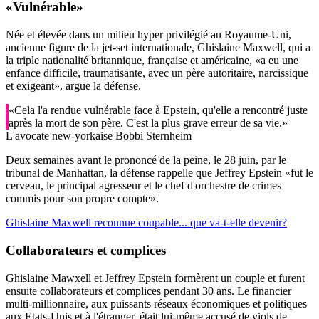
«Vulnérable»
Née et élevée dans un milieu hyper privilégié au Royaume-Uni,
ancienne figure de la jet-set internationale, Ghislaine Maxwell, qui a
la triple nationalité britannique, française et américaine, «a eu une
enfance difficile, traumatisante, avec un père autoritaire, narcissique
et exigeant», argue la défense.
«Cela l'a rendue vulnérable face à Epstein, qu'elle a rencontré juste
après la mort de son père. C'est la plus grave erreur de sa vie.»
L'avocate new-yorkaise Bobbi Sternheim
Deux semaines avant le prononcé de la peine, le 28 juin, par le
tribunal de Manhattan, la défense rappelle que Jeffrey Epstein «fut le
cerveau, le principal agresseur et le chef d'orchestre de crimes
commis pour son propre compte».
Ghislaine Maxwell reconnue coupable... que va-t-elle devenir?
Collaborateurs et complices
Ghislaine Mawxell et Jeffrey Epstein formèrent un couple et furent
ensuite collaborateurs et complices pendant 30 ans. Le financier
multi-millionnaire, aux puissants réseaux économiques et politiques
aux Etats-Unis et à l'étranger, était lui-même accusé de viols de