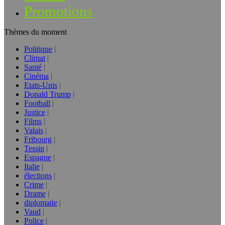
Promotions
Thèmes du moment
Politique
Climat
Santé
Cinéma
Etats-Unis
Donald Trump
Football
Justice
Films
Valais
Fribourg
Tessin
Espagne
Italie
élections
Crime
Drame
diplomatie
Vaud
Police