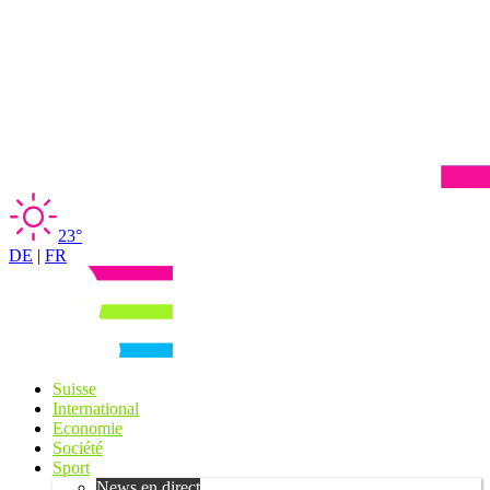
23°
DE
|
FR
Suisse
International
Economie
Société
Sport
News en direct