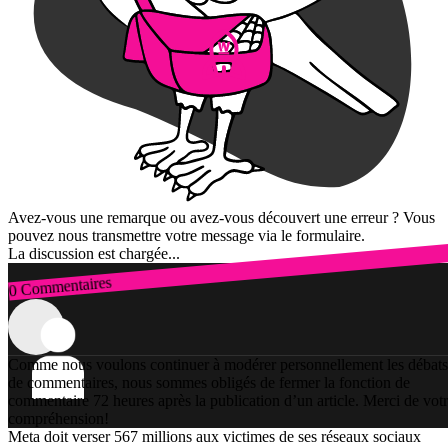
Avez-vous une remarque ou avez-vous découvert une erreur ? Vous
pouvez nous transmettre votre message via le formulaire.
La discussion est chargée...
0 Commentaires
Connexion
Comme nous voulons continuer à modérer personnellement les débats
de commentaires, nous sommes obligés de fermer la fonction de
commentaire 72 heures après la publication d’un article. Merci de vot
compréhension!
Meta doit verser 567 millions aux victimes de ses réseaux sociaux