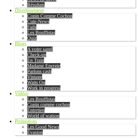
Résultats
Divertissement
Copin Comme Cochon
Cute-News
Fails
Les Bouffistas
Quiz
Blogs
A votre santé
Check-up
En Train
Madame Energie
Parlons cash
Vintage
Watts On
Work in progress
Vidéos
Les Bouffistas
Copin comme cochon
Entretien
World of watson
Promotions
Les Good News
Évasion