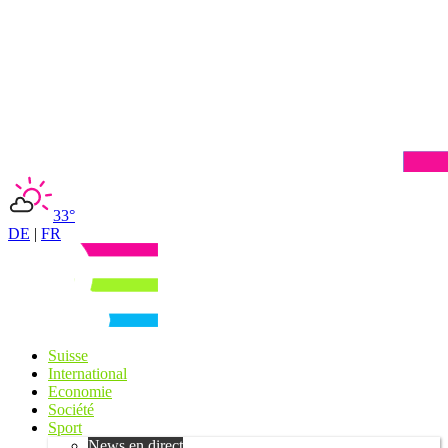
33°
DE
|
FR
Suisse
International
Economie
Société
Sport
News en direct