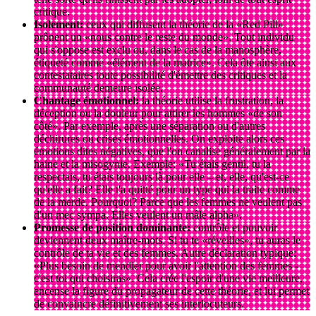
critique.
Isolement:
ceux qui diffusent la théorie de la «Red Pill»
prônent un «nous contre le reste du monde». Tout individu
qui s'oppose est exclu ou, dans le cas de la manosphère,
étiqueté comme «élément de la matrice». Cela ôte ainsi aux
contestataires toute possibilité d'émettre des critiques et la
communauté demeure isolée.
Chantage émotionnel:
la théorie utilise la frustration, la
déception ou la douleur pour attirer les hommes «de son
côté». Par exemple, après une séparation ou d'autres
déchirures ou crises émotionnelles. On exploite alors ces
émotions dites négatives, que l'on canalise généralement par la
haine et la misogynie. Exemple: «Tu étais gentil, tu la
respectais, tu étais toujours là pour elle – et, elle, qu'est-ce
qu'elle a fait? Elle t'a quitté pour un type qui la traite comme
de la merde. Pourquoi? Parce que les femmes ne veulent pas
d'un mec sympa. Elles veulent un mâle alpha».
Promesse de position dominante:
contrôle et pouvoir
deviennent deux maître-mots. Si tu te «réveilles», tu auras le
contrôle de ta vie et des femmes. Autre déclaration typique:
«Plus besoin de mendier pour avoir l'attention des femmes -
c'est toi qui choisiras». Cela crée l'espoir d'une vie meilleure,
encense la figure du propagateur de cette théorie, et lui permet
de convaincre définitivement ses interlocuteurs.