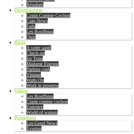
Résultats
Divertissement
Copin Comme Cochon
Cute-News
Fails
Les Bouffistas
Quiz
Blogs
A votre santé
Check-up
En Train
Madame Energie
Parlons cash
Vintage
Watts On
Work in progress
Vidéos
Les Bouffistas
Copin comme cochon
Entretien
World of watson
Promotions
Les Good News
Évasion