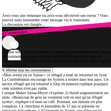
Avez-vous une remarque ou avez-vous découvert une erreur ? Vous
pouvez nous transmettre votre message via le formulaire.
La discussion est chargée...
4 Commentaires
Connexion
Comme nous voulons continuer à modérer personnellement les débats
de commentaires, nous sommes obligés de fermer la fonction de
commentaire 72 heures après la publication d’un article. Merci de vot
compréhension!
4
Afficher tous les commentaires
«Mon avenir est en Suisse»: ce réfugié a tenté de retourner en Syrie
La Confédération encourage les Syriens à rentrer dans leur pays. Un
ancien réfugié qui est retourné à Alep récemment explique pourquoi
cette solution n'est pas viable.
Lorsque Maher Akraa-Meyer s'exprime, il choisit soigneusement ses
mots. «Beaucoup de gens ne voulaient voir en moi qu'un réfugié
syrien», explique-t-il dans un café. Pourtant, son histoire est plus
complexe. Ce chercheur et journaliste de 37 ans se présente en
précisant qu'il prépare, à l'Université de Zurich, une thèse sur les