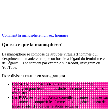
Comment la manosphère nuit aux hommes
Qu'est-ce que la manosphère?
La manosphère se compose de groupes virtuels d'hommes qui
s'expriment de manière critique ou hostile à l'égard du féminisme et
de l'égalité. Ils se forment par exemple sur Reddit, Instagram ou
YouTube.
Ils se divisent ensuite en sous-groupes:
Les MRA:
pour Men's Rights Activist. Ces hommes
s'engagent pour leurs propres droits, et contre les approches
féministes.
Les PUA:
les Pick-Up Artists conseillent d'autres hommes sur
la manière de conquérir les femmes. Il s'agit généralement de
les persuader d'avoir des relations sexuelles.