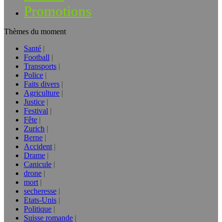
Promotions
Thèmes du moment
Santé
Football
Transports
Police
Faits divers
Agriculture
Justice
Festival
Fête
Zurich
Berne
Accident
Drame
Canicule
drone
mort
secheresse
Etats-Unis
Politique
Suisse romande