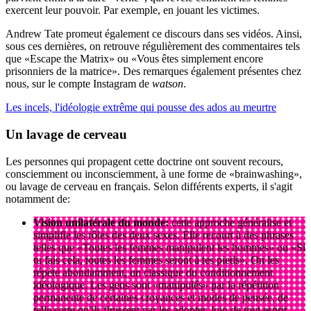
exercent leur pouvoir. Par exemple, en jouant les victimes.
Andrew Tate promeut également ce discours dans ses vidéos. Ainsi,
sous ces dernières, on retrouve régulièrement des commentaires tels
que «Escape the Matrix» ou «Vous êtes simplement encore
prisonniers de la matrice». Des remarques également présentes chez
nous, sur le compte Instagram de
watson
.
Les incels, l'idéologie extrême qui pousse des ados au meurtre
Un lavage de cerveau
Les personnes qui propagent cette doctrine ont souvent recours,
consciemment ou inconsciemment, à une forme de «brainwashing»,
ou lavage de cerveau en français. Selon différents experts, il s'agit
notamment de:
Vision unilatérale du monde:
cette approche généralise et
simplifie les rôles des deux sexes. Elle recourt à des phrases
telles que «Toutes les femmes manipulent les hommes» ou «Si
tu fais cela, toutes les femmes seront à tes pieds». On les
répète abondamment, un classique du conditionnement
idéologique. Les gens sont «manipulés» par la répétition
permanente de certaines croyances et modes de pensée, de
telle sorte qu'ils finissent par les adopter, loin de tout esprit