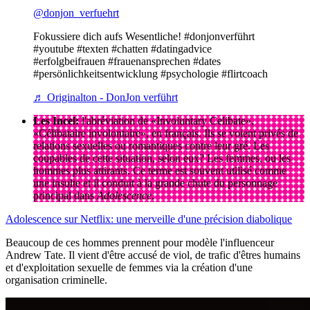
@donjon_verfuehrt
Fokussiere dich aufs Wesentliche! #donjonverführt
#youtube #texten #chatten #datingadvice
#erfolgbeifrauen #frauenansprechen #dates
#persönlichkeitsentwicklung #psychologie #flirtcoach
♬ Originalton - DonJon verführt
Les Incel:
l'abréviation de «Involuntary Celibate»,
«Célibataire involontaire», en français. Ils se voient privés de
relations sexuelles ou romantiques contre leur gré. Les
coupables de cette situation, selon eux? Les femmes, ou les
hommes plus attirants. Ce terme est souvent utilisé comme
une insulte et il conduit à la grande chute du personnage
principal dans
Adolescence
.
Adolescence sur Netflix: une merveille d'une précision diabolique
Beaucoup de ces hommes prennent pour modèle l'influenceur
Andrew Tate. Il vient d'être accusé de viol, de trafic d'êtres humains
et d'exploitation sexuelle de femmes via la création d'une
organisation criminelle.