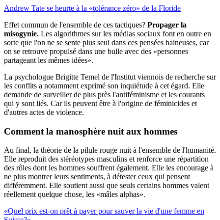
Andrew Tate se heurte à la «tolérance zéro» de la Floride
Effet commun de l'ensemble de ces tactiques?
Propager la
misogynie.
Les algorithmes sur les médias sociaux font en outre en
sorte que l'on ne se sente plus seul dans ces pensées haineuses, car
on se retrouve propulsé dans une bulle avec des «personnes
partageant les mêmes idées».
La psychologue Brigitte Temel de l'Institut viennois de recherche sur
les conflits a notamment exprimé son inquiétude à cet égard. Elle
demande de surveiller de plus près l'antiféminisme et les courants
qui y sont liés. Car ils peuvent être à l'origine de féminicides et
d'autres actes de violence.
Comment la manosphère nuit aux hommes
Au final, la théorie de la pilule rouge nuit à l'ensemble de l'humanité.
Elle reproduit des stéréotypes masculins et renforce une répartition
des rôles dont les hommes souffrent également. Elle les encourage à
ne plus montrer leurs sentiments, à détester ceux qui pensent
différemment. Elle soutient aussi que seuls certains hommes valent
réellement quelque chose, les «mâles alphas».
«Quel prix est-on prêt à payer pour sauver la vie d'une femme en
Suisse?»