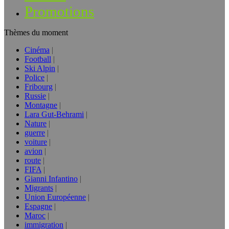
Promotions
Thèmes du moment
Cinéma
Football
Ski Alpin
Police
Fribourg
Russie
Montagne
Lara Gut-Behrami
Nature
guerre
voiture
avion
route
FIFA
Gianni Infantino
Migrants
Union Européenne
Espagne
Maroc
immigration