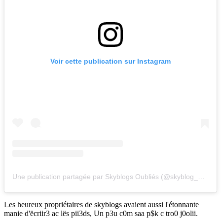
Voir cette publication sur Instagram
Une publication partagée par Skyblogs Oubliés (@skyblog_museum)
Les heureux propriétaires de skyblogs avaient aussi l'étonnante
manie d'ëcriir3 ac lës pii3ds, Un p3u c0m saa p$k c tro0 j0olii.