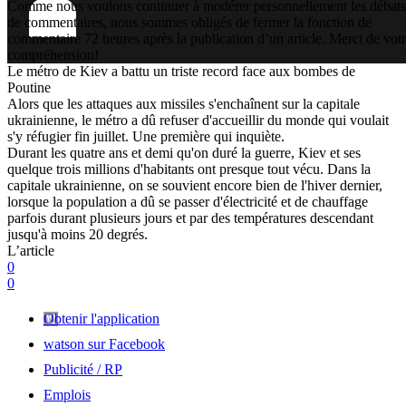
Comme nous voulons continuer à modérer personnellement les débats
de commentaires, nous sommes obligés de fermer la fonction de
commentaire 72 heures après la publication d’un article. Merci de vot
compréhension!
Le métro de Kiev a battu un triste record face aux bombes de
Poutine
Alors que les attaques aux missiles s'enchaînent sur la capitale
ukrainienne, le métro a dû refuser d'accueillir du monde qui voulait
s'y réfugier fin juillet. Une première qui inquiète.
Durant les quatre ans et demi qu'on duré la guerre, Kiev et ses
quelque trois millions d'habitants ont presque tout vécu. Dans la
capitale ukrainienne, on se souvient encore bien de l'hiver dernier,
lorsque la population a dû se passer d'électricité et de chauffage
parfois durant plusieurs jours et par des températures descendant
jusqu'à moins 20 degrés.
L’article
0
0
Obtenir l'application
watson sur Facebook
Publicité / RP
Emplois