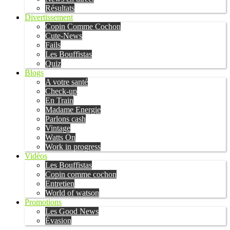
Résultats
Divertissement
Copin Comme Cochon
Cute-News
Fails
Les Bouffistas
Quiz
Blogs
A votre santé
Check-up
En Train
Madame Energie
Parlons cash
Vintage
Watts On
Work in progress
Vidéos
Les Bouffistas
Copin comme cochon
Entretien
World of watson
Promotions
Les Good News
Évasion