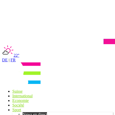
22°
DE
|
FR
Suisse
International
Economie
Société
Sport
News en direct