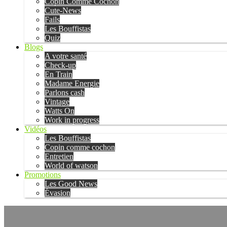
Copin Comme Cochon
Cute-News
Fails
Les Bouffistas
Quiz
Blogs
A votre santé
Check-up
En Train
Madame Energie
Parlons cash
Vintage
Watts On
Work in progress
Vidéos
Les Bouffistas
Copin comme cochon
Entretien
World of watson
Promotions
Les Good News
Évasion