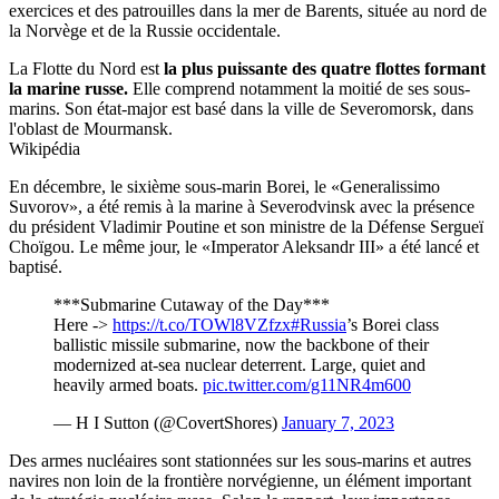
exercices et des patrouilles dans la mer de Barents, située au nord de
la Norvège et de la Russie occidentale.
La Flotte du Nord est
la plus puissante des quatre flottes formant
la marine russe.
Elle comprend notamment la moitié de ses sous-
marins. Son état-major est basé dans la ville de Severomorsk, dans
l'oblast de Mourmansk.
Wikipédia
En décembre, le sixième sous-marin Borei, le «Generalissimo
Suvorov», a été remis à la marine à Severodvinsk avec la présence
du président Vladimir Poutine et son ministre de la Défense Sergueï
Choïgou. Le même jour, le «Imperator Aleksandr III» a été lancé et
baptisé.
***Submarine Cutaway of the Day***
Here ->
https://t.co/TOWl8VZfzx
#Russia
’s Borei class
ballistic missile submarine, now the backbone of their
modernized at-sea nuclear deterrent. Large, quiet and
heavily armed boats.
pic.twitter.com/g11NR4m600
— H I Sutton (@CovertShores)
January 7, 2023
Des armes nucléaires sont stationnées sur les sous-marins et autres
navires non loin de la frontière norvégienne, un élément important