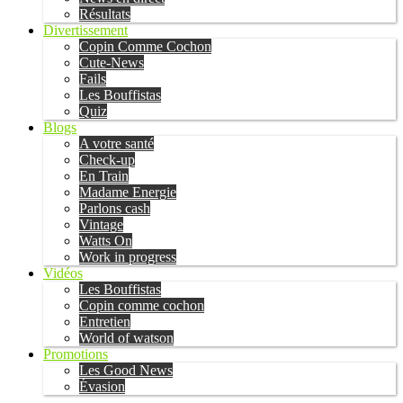
Résultats
Divertissement
Copin Comme Cochon
Cute-News
Fails
Les Bouffistas
Quiz
Blogs
A votre santé
Check-up
En Train
Madame Energie
Parlons cash
Vintage
Watts On
Work in progress
Vidéos
Les Bouffistas
Copin comme cochon
Entretien
World of watson
Promotions
Les Good News
Évasion