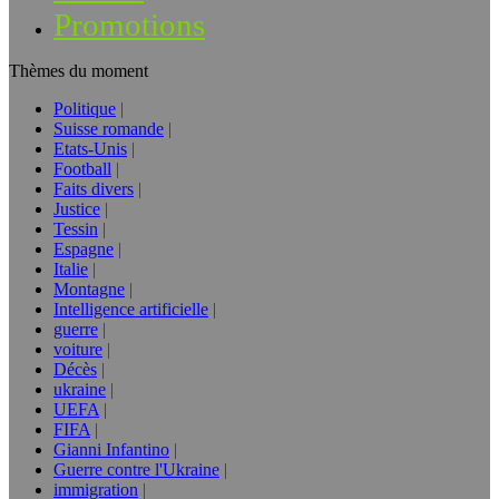
Promotions
Thèmes du moment
Politique
Suisse romande
Etats-Unis
Football
Faits divers
Justice
Tessin
Espagne
Italie
Montagne
Intelligence artificielle
guerre
voiture
Décès
ukraine
UEFA
FIFA
Gianni Infantino
Guerre contre l'Ukraine
immigration