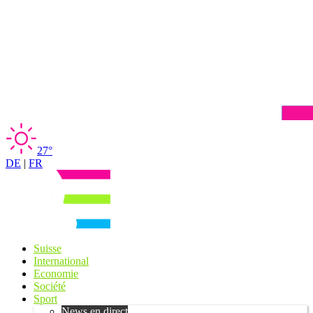
27°
DE
|
FR
Suisse
International
Economie
Société
Sport
News en direct