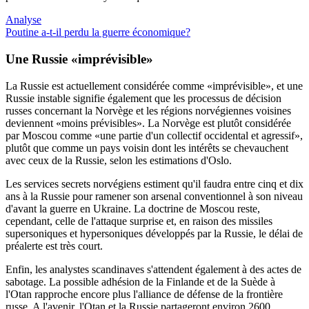
Analyse
Poutine a-t-il perdu la guerre économique?
Une Russie «imprévisible»
La Russie est actuellement considérée comme «imprévisible», et une
Russie instable signifie également que les processus de décision
russes concernant la Norvège et les régions norvégiennes voisines
deviennent «moins prévisibles». La Norvège est plutôt considérée
par Moscou comme «une partie d'un collectif occidental et agressif»,
plutôt que comme un pays voisin dont les intérêts se chevauchent
avec ceux de la Russie, selon les estimations d'Oslo.
Les services secrets norvégiens estiment qu'il faudra entre cinq et dix
ans à la Russie pour ramener son arsenal conventionnel à son niveau
d'avant la guerre en Ukraine. La doctrine de Moscou reste,
cependant, celle de l'attaque surprise et, en raison des missiles
supersoniques et hypersoniques développés par la Russie, le délai de
préalerte est très court.
Enfin, les analystes scandinaves s'attendent également à des actes de
sabotage. La possible adhésion de la Finlande et de la Suède à
l'Otan rapproche encore plus l'alliance de défense de la frontière
russe. A l'avenir, l'Otan et la Russie partageront environ 2600