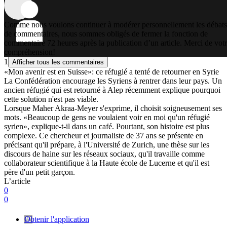
Comme nous voulons continuer à modérer personnellement les débats
de commentaires, nous sommes obligés de fermer la fonction de
commentaire 72 heures après la publication d’un article. Merci de vot
compréhension!
1
Afficher tous les commentaires
«Mon avenir est en Suisse»: ce réfugié a tenté de retourner en Syrie
La Confédération encourage les Syriens à rentrer dans leur pays. Un
ancien réfugié qui est retourné à Alep récemment explique pourquoi
cette solution n'est pas viable.
Lorsque Maher Akraa-Meyer s'exprime, il choisit soigneusement ses
mots. «Beaucoup de gens ne voulaient voir en moi qu'un réfugié
syrien», explique-t-il dans un café. Pourtant, son histoire est plus
complexe. Ce chercheur et journaliste de 37 ans se présente en
précisant qu'il prépare, à l'Université de Zurich, une thèse sur les
discours de haine sur les réseaux sociaux, qu'il travaille comme
collaborateur scientifique à la Haute école de Lucerne et qu'il est
père d'un petit garçon.
L’article
0
0
Obtenir l'application