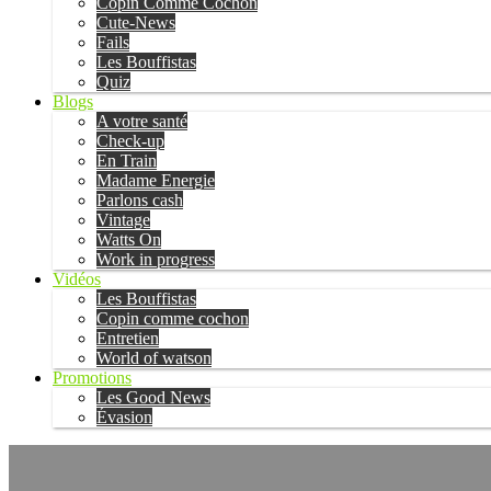
Copin Comme Cochon
Cute-News
Fails
Les Bouffistas
Quiz
Blogs
A votre santé
Check-up
En Train
Madame Energie
Parlons cash
Vintage
Watts On
Work in progress
Vidéos
Les Bouffistas
Copin comme cochon
Entretien
World of watson
Promotions
Les Good News
Évasion