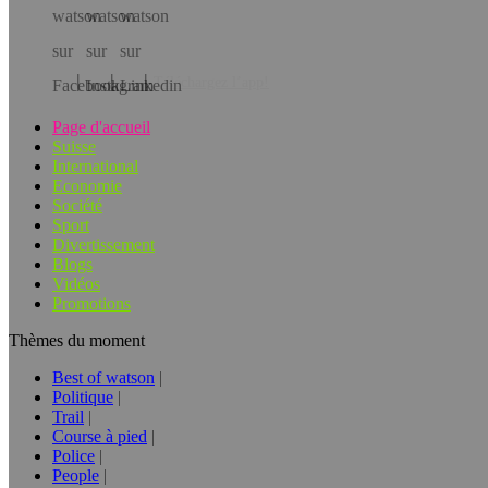
Téléchargez l’app!
Page d'accueil
Suisse
International
Economie
Société
Sport
Divertissement
Blogs
Vidéos
Promotions
Thèmes du moment
Best of watson
Politique
Trail
Course à pied
Police
People