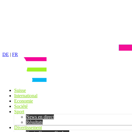
DE
|
FR
Suisse
International
Economie
Société
Sport
News en direct
Résultats
Divertissement