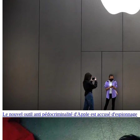
Le nouvel outil anti pédocriminalité d'Apple est accusé d'espionnage