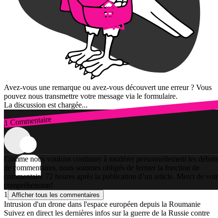
Avez-vous une remarque ou avez-vous découvert une erreur ? Vous
pouvez nous transmettre votre message via le formulaire.
La discussion est chargée...
1 Commentaire
Connexion
Comme nous voulons continuer à modérer personnellement les débats
de commentaires, nous sommes obligés de fermer la fonction de
commentaire 72 heures après la publication d’un article. Merci de vot
compréhension!
1
Afficher tous les commentaires
Intrusion d'un drone dans l'espace européen depuis la Roumanie
Suivez en direct les dernières infos sur la guerre de la Russie contre