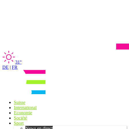
31°
DE
|
FR
Suisse
International
Economie
Société
Sport
News en direct