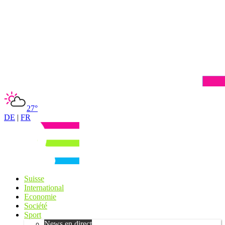
27°
DE
|
FR
Suisse
International
Economie
Société
Sport
News en direct