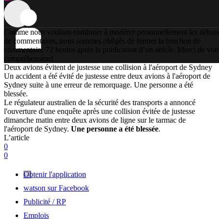
Comme nous voulons continuer à modérer personnellement les débats
de commentaires, nous sommes obligés de fermer la fonction de
commentaire 72 heures après la publication d’un article. Merci de vot
compréhension!
Deux avions évitent de justesse une collision à l'aéroport de Sydney
Un accident a été évité de justesse entre deux avions à l'aéroport de
Sydney suite à une erreur de remorquage. Une personne a été
blessée.
Le régulateur australien de la sécurité des transports a annoncé
l'ouverture d'une enquête après une collision évitée de justesse
dimanche matin entre deux avions de ligne sur le tarmac de
l'aéroport de Sydney.
Une personne a été blessée
.
L’article
0
0
Obtenir l'application
watson sur Facebook
Publicité / RP
Emplois