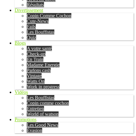
Résultats
Divertissement
Copin Comme Cochon
Cute-News
Fails
Les Bouffistas
Quiz
Blogs
A votre santé
Check-up
En Train
Madame Energie
Parlons cash
Vintage
Watts On
Work in progress
Vidéos
Les Bouffistas
Copin comme cochon
Entretien
World of watson
Promotions
Les Good News
Évasion