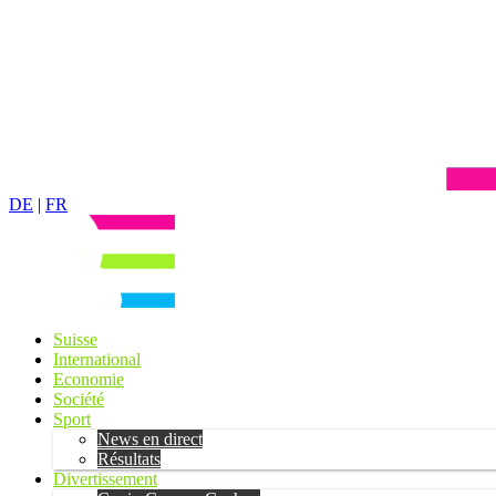
DE
|
FR
Suisse
International
Economie
Société
Sport
News en direct
Résultats
Divertissement