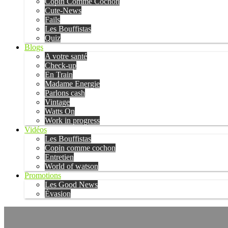
Copin Comme Cochon
Cute-News
Fails
Les Bouffistas
Quiz
Blogs
A votre santé
Check-up
En Train
Madame Energie
Parlons cash
Vintage
Watts On
Work in progress
Vidéos
Les Bouffistas
Copin comme cochon
Entretien
World of watson
Promotions
Les Good News
Évasion