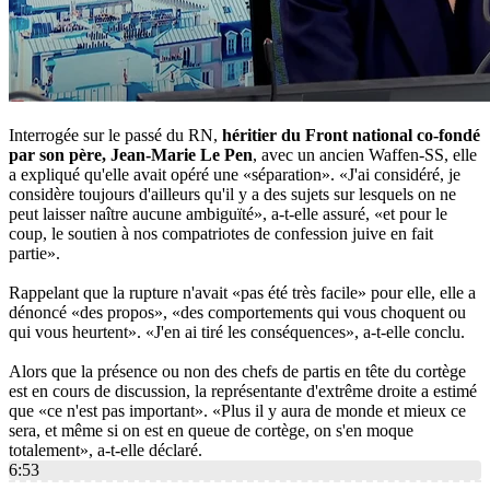
Interrogée sur le passé du RN,
héritier du Front national co-fondé
par son père, Jean-Marie Le Pen
, avec un ancien Waffen-SS, elle
a expliqué qu'elle avait opéré une «séparation». «J'ai considéré, je
considère toujours d'ailleurs qu'il y a des sujets sur lesquels on ne
peut laisser naître aucune ambiguïté», a-t-elle assuré, «et pour le
coup, le soutien à nos compatriotes de confession juive en fait
partie».
Rappelant que la rupture n'avait «pas été très facile» pour elle, elle a
dénoncé «des propos», «des comportements qui vous choquent ou
qui vous heurtent». «J'en ai tiré les conséquences», a-t-elle conclu.
Alors que la présence ou non des chefs de partis en tête du cortège
est en cours de discussion, la représentante d'extrême droite a estimé
que «ce n'est pas important». «Plus il y aura de monde et mieux ce
sera, et même si on est en queue de cortège, on s'en moque
totalement», a-t-elle déclaré.
6:53