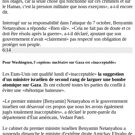
nos otages, car la seule chose qui fonctionne sur ces criminels et sur
le Hamas, c'est la pression militaire que nous exerçons», a-t-il encore
dit.
Interrogé sur sa responsabilité dans l'attaque du 7 octobre, Benyamin
Netanyahou a répondu: «Bien sûr». «Cela ne fait pas de doute et ce
doit être résolu après la guerre», a-t-il déclaré, ajoutant que son
gouvernement n'avait «clairement» pas respecté son obligation de
protéger son peuple.
6:14
Pour Washington, l'«option» nucléaire sur Gaza est «inacceptable»
Les Etats-Unis ont qualifié lundi d'«inacceptable»
la suggestion
d'un ministre israélien de second rang de larguer une bombe
atomique sur Gaza
. Ils ont exhorté toutes les parties du conflit à
éviter une «rhétorique haineuse».
«Le premier ministre [Benyamin] Netanyahou et le gouvernement
israélien ont désavoué ces propos que nous les avons également
jugés totalement inacceptables», a déclaré le porte-parole du
département d'État américain, Vedant Patel.
Le cabinet du premier ministre israélien Benyamin Netanyahou a
suspendu dimanche le ministre d'extrême droite Amichay Eliyahu de