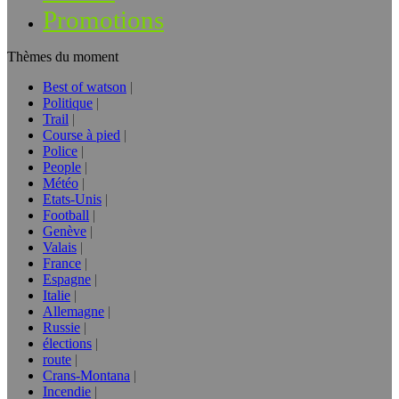
Promotions
Thèmes du moment
Best of watson
Politique
Trail
Course à pied
Police
People
Météo
Etats-Unis
Football
Genève
Valais
France
Espagne
Italie
Allemagne
Russie
élections
route
Crans-Montana
Incendie