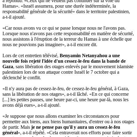
a répondu: «Ceux qui ne veulent pas continuer sur la voie du
Hamas». «Israël assumera, pour une durée indéterminée, la
responsabilité générale de la sécurité» dans le territoire palestinien,
a-t-il ajouté.
«Car nous avons vu ce qui se passe lorsque nous ne l'avons pas.
Lorsque nous n'avons pas cette responsabilité en matière de sécurité,
nous assistons à l'éruption de la terreur du Hamas à une échelle que
nous ne pouvions pas imaginer», a-t-il encore dit.
Lors de cet entretien télévisé,
Benyamin Netanyahou a une
nouvelle fois rejeté l'idée d'un cessez-le-feu dans la bande de
Gaza
, sans libération des otages enlevés par le mouvement islamiste
palestinien lors de son attaque contre Israël le 7 octobre qui a
déclenché le conflit.
«Il n'y aura pas de cessez-le-feu, de cessez-le-feu général, à Gaza,
sans la libération de nos otages», a-t-il lâché. «En ce qui concerne
[...] les petites pauses, une heure par-ci, une heure par-là, nous les
avons déjà eues», a-t-il ajouté.
«Je suppose que nous allons examiner les circonstances pour
permettre aux biens, aux biens humanitaires, d'entrer ou à nos otages
de partir. Mais
je ne pense pas qu'il y aura un cessez-le-feu
général
», a-t-il répété. «Cela entraverait nos efforts pour faire sortir