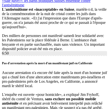
«Sale juive!»: les partis politiques suisses ensemble contre
l'antisémitisme
L'antisémitisme est «inacceptable» en Suisse
, martèle-t-il, la veille
de la commémoration de la nuit de cristal contre les juifs dans
l'Allemagne nazie. «Et j'ai l'impression que dans l'Europe d'après-
guerre, on n'a jamais été aussi proche de ce qui se passait à l'époque
qu'aujourd'hui».
Des milliers de personnes ont manifesté samedi leur solidarité avec
les Palestiniens sur la place fédérale à Berne. L'ambiance était
bruyante et en partie surchauffée, mais sans violence. Un important
dispositif policier avait été mis en place.
6:50
Pas d'arrestation après la mort d'un manifestant juif en Californie
Aucune arrestation n'a encore été faite après la mort d'un homme juif
qui a chuté lors d'une altercation entre manifestants pro-israéliens et
pro-palestiniens près de Los Angeles, en Californie, a annoncé
mardi le shérif local.
L'enquête est ouverte «pour homicide», a expliqué Jim Fryhoff,
shérif du comté de Ventura,
sans exclure un possible mobile
antisémite
et en précisant avoir brièvement interpellé puis relâché
un manifestant pro-palestinien. Mais «le suspect n'a pas été arrêté.