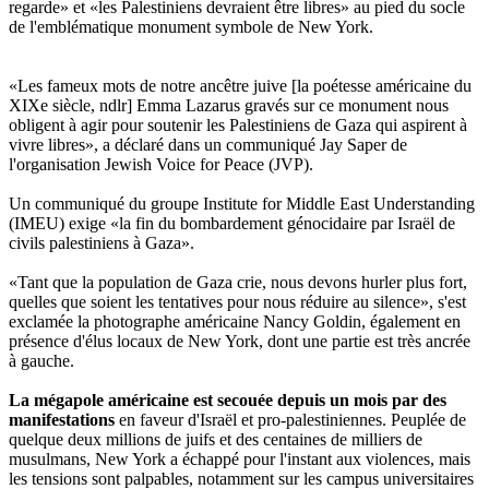
regarde» et «les Palestiniens devraient être libres» au pied du socle
de l'emblématique monument symbole de New York.
«Les fameux mots de notre ancêtre juive [la poétesse américaine du
XIXe siècle, ndlr] Emma Lazarus gravés sur ce monument nous
obligent à agir pour soutenir les Palestiniens de Gaza qui aspirent à
vivre libres», a déclaré dans un communiqué Jay Saper de
l'organisation Jewish Voice for Peace (JVP).
Un communiqué du groupe Institute for Middle East Understanding
(IMEU) exige «la fin du bombardement génocidaire par Israël de
civils palestiniens à Gaza».
«Tant que la population de Gaza crie, nous devons hurler plus fort,
quelles que soient les tentatives pour nous réduire au silence», s'est
exclamée la photographe américaine Nancy Goldin, également en
présence d'élus locaux de New York, dont une partie est très ancrée
à gauche.
La mégapole américaine est secouée depuis un mois par des
manifestations
en faveur d'Israël et pro-palestiniennes. Peuplée de
quelque deux millions de juifs et des centaines de milliers de
musulmans, New York a échappé pour l'instant aux violences, mais
les tensions sont palpables, notamment sur les campus universitaires