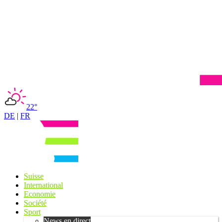
22°
DE
|
FR
Suisse
International
Economie
Société
Sport
News en direct