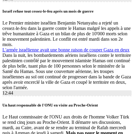
Israël refuse tout cessez-le-feu après un mois de guerre
Le Premier ministre israélien Benjamin Netanyahu a rejeté un
cessez-le-feu dans la guerre contre le Hamas malgré les appels à une
trêve humanitaire à Gaza et un bilan de plus de 10'000 morts selon
le mouvement palestinien. Le conflit est entré mardi dans son 2e
mois.
L'armée israélienne avait une bonne raison de couper Gaza en deux
Dans la nuit, les bombardements aériens israéliens contre le territoire
palestinien contrôlé par le mouvement islamiste Hamas ont continué
de plus belle, tuant plus de 100 personnes selon le ministère de la
Santé du Hamas. Sous une couverture aérienne, les troupes
israéliennes au sol ont continué de progresser dans la bande de Gaza
après avoir encerclé la ville de Gaza et coupé le territoire en deux,
selon l'armée.
12:44
Un haut responsable de l'ONU en visite au Proche-Orient
Le Haut commissaire de l'ONU aux droits de l'homme Volker Türk
se rend cinq jours au Proche-Orient. Il démarre ses discussions,
mardi, au Caire, avant de se rendre au terminal de Rafah mercredi
puis à Amman de jeudi à samedi.
Mais pas pour le moment en