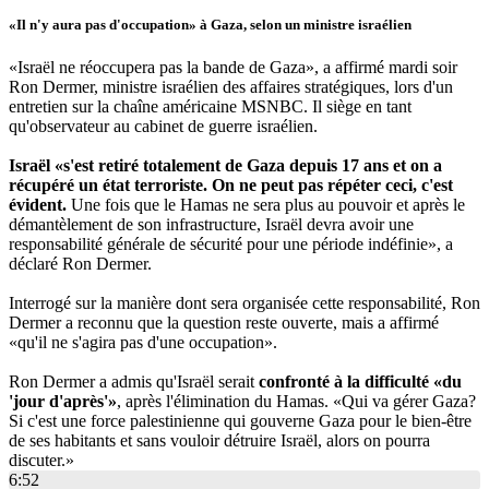
«Il n'y aura pas d'occupation» à Gaza, selon un ministre israélien
«Israël ne réoccupera pas la bande de Gaza», a affirmé mardi soir
Ron Dermer, ministre israélien des affaires stratégiques, lors d'un
entretien sur la chaîne américaine MSNBC. Il siège en tant
qu'observateur au cabinet de guerre israélien.
Israël «s'est retiré totalement de Gaza depuis 17 ans et on a
récupéré un état terroriste. On ne peut pas répéter ceci, c'est
évident.
Une fois que le Hamas ne sera plus au pouvoir et après le
démantèlement de son infrastructure, Israël devra avoir une
responsabilité générale de sécurité pour une période indéfinie», a
déclaré Ron Dermer.
Interrogé sur la manière dont sera organisée cette responsabilité, Ron
Dermer a reconnu que la question reste ouverte, mais a affirmé
«qu'il ne s'agira pas d'une occupation».
Ron Dermer a admis qu'Israël serait
confronté à la difficulté «du
'jour d'après'»
, après l'élimination du Hamas. «Qui va gérer Gaza?
Si c'est une force palestinienne qui gouverne Gaza pour le bien-être
de ses habitants et sans vouloir détruire Israël, alors on pourra
discuter.»
6:52