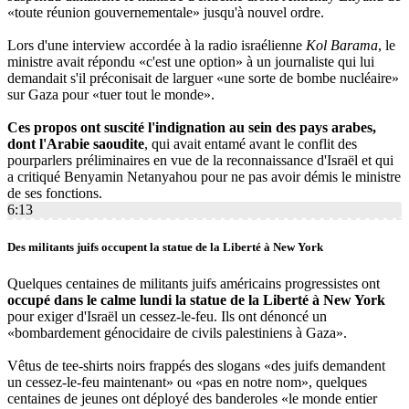
«toute réunion gouvernementale» jusqu'à nouvel ordre.
Lors d'une interview accordée à la radio israélienne
Kol Barama
, le
ministre avait répondu «c'est une option» à un journaliste qui lui
demandait s'il préconisait de larguer «une sorte de bombe nucléaire»
sur Gaza pour «tuer tout le monde».
Ces propos ont suscité l'indignation au sein des pays arabes,
dont l'Arabie saoudite
, qui avait entamé avant le conflit des
pourparlers préliminaires en vue de la reconnaissance d'Israël et qui
a critiqué Benyamin Netanyahou pour ne pas avoir démis le ministre
de ses fonctions.
6:13
Des militants juifs occupent la statue de la Liberté à New York
Quelques centaines de militants juifs américains progressistes ont
occupé dans le calme lundi la statue de la Liberté à New York
pour exiger d'Israël un cessez-le-feu. Ils ont dénoncé un
«bombardement génocidaire de civils palestiniens à Gaza».
Vêtus de tee-shirts noirs frappés des slogans «des juifs demandent
un cessez-le-feu maintenant» ou «pas en notre nom», quelques
centaines de jeunes ont déployé des banderoles «le monde entier