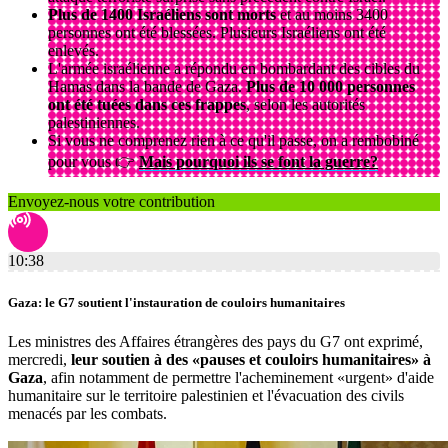
Plus de 1400 Israéliens sont morts
et au moins 3400
personnes ont été blessées. Plusieurs Israéliens ont été
enlevés.
L'armée israélienne a répondu en bombardant des cibles du
Hamas dans la bande de Gaza.
Plus de 10 000 personnes
ont été tuées dans ces frappes
, selon les autorités
palestiniennes.
Si vous ne comprenez rien à ce qu'il passe, on a rembobiné
pour vous 👉
Mais pourquoi ils se font la guerre?
Envoyez-nous votre contribution
10:38
Gaza: le G7 soutient l'instauration de couloirs humanitaires
Les ministres des Affaires étrangères des pays du G7 ont exprimé,
mercredi,
leur soutien à des «pauses et couloirs humanitaires» à
Gaza
, afin notamment de permettre l'acheminement «urgent» d'aide
humanitaire sur le territoire palestinien et l'évacuation des civils
menacés par les combats.