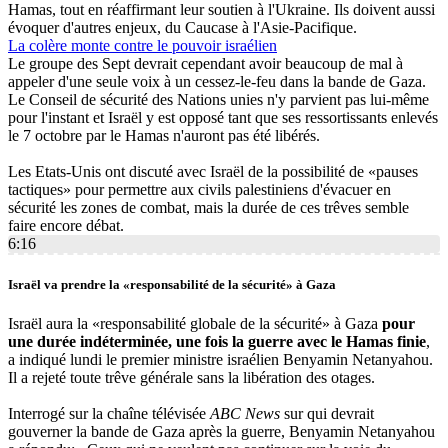
Hamas, tout en réaffirmant leur soutien à l'Ukraine. Ils doivent aussi
évoquer d'autres enjeux, du Caucase à l'Asie-Pacifique.
La colère monte contre le pouvoir israélien
Le groupe des Sept devrait cependant avoir beaucoup de mal à
appeler d'une seule voix à un cessez-le-feu dans la bande de Gaza.
Le Conseil de sécurité des Nations unies n'y parvient pas lui-même
pour l'instant et Israël y est opposé tant que ses ressortissants enlevés
le 7 octobre par le Hamas n'auront pas été libérés.
Les Etats-Unis ont discuté avec Israël de la possibilité de «pauses
tactiques» pour permettre aux civils palestiniens d'évacuer en
sécurité les zones de combat, mais la durée de ces trêves semble
faire encore débat.
6:16
Israël va prendre la «responsabilité de la sécurité» à Gaza
Israël aura la «responsabilité globale de la sécurité» à Gaza
pour
une durée indéterminée, une fois la guerre avec le Hamas finie
,
a indiqué lundi le premier ministre israélien Benyamin Netanyahou.
Il a rejeté toute trêve générale sans la libération des otages.
Interrogé sur la chaîne télévisée
ABC News
sur qui devrait
gouverner la bande de Gaza après la guerre, Benyamin Netanyahou