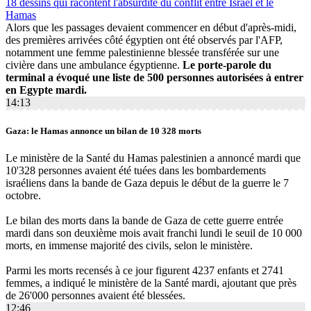
18 dessins qui racontent l'absurdité du conflit entre Israël et le
Hamas
Alors que les passages devaient commencer en début d'après-midi,
des premières arrivées côté égyptien ont été observés par l'AFP,
notamment une femme palestinienne blessée transférée sur une
civière dans une ambulance égyptienne.
Le porte-parole du
terminal a évoqué une liste de 500 personnes autorisées à entrer
en Egypte mardi.
14:13
Gaza: le Hamas annonce un bilan de 10 328 morts
Le ministère de la Santé du Hamas palestinien a annoncé mardi que
10'328 personnes avaient été tuées dans les bombardements
israéliens dans la bande de Gaza depuis le début de la guerre le 7
octobre.
Le bilan des morts dans la bande de Gaza de cette guerre entrée
mardi dans son deuxième mois avait franchi lundi le seuil de 10 000
morts, en immense majorité des civils, selon le ministère.
Parmi les morts recensés à ce jour figurent 4237 enfants et 2741
femmes, a indiqué le ministère de la Santé mardi, ajoutant que près
de 26'000 personnes avaient été blessées.
12:46