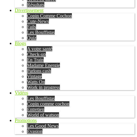
Résultats
Divertissement
Copin Comme Cochon
Cute-News
Fails
Les Bouffistas
Quiz
Blogs
A votre santé
Check-up
En Train
Madame Energie
Parlons cash
Vintage
Watts On
Work in progress
Vidéos
Les Bouffistas
Copin comme cochon
Entretien
World of watson
Promotions
Les Good News
Évasion