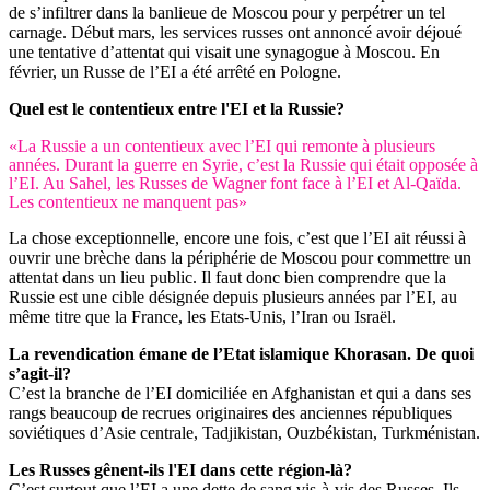
de s’infiltrer dans la banlieue de Moscou pour y perpétrer un tel
carnage. Début mars, les services russes ont annoncé avoir déjoué
une tentative d’attentat qui visait une synagogue à Moscou. En
février, un Russe de l’EI a été arrêté en Pologne.
Quel est le contentieux entre l'EI et la Russie?
«La Russie a un contentieux avec l’EI qui remonte à plusieurs
années. Durant la guerre en Syrie, c’est la Russie qui était opposée à
l’EI. Au Sahel, les Russes de Wagner font face à l’EI et Al-Qaïda.
Les contentieux ne manquent pas»
La chose exceptionnelle, encore une fois, c’est que l’EI ait réussi à
ouvrir une brèche dans la périphérie de Moscou pour commettre un
attentat dans un lieu public. Il faut donc bien comprendre que la
Russie est une cible désignée depuis plusieurs années par l’EI, au
même titre que la France, les Etats-Unis, l’Iran ou Israël.
La revendication émane de l’Etat islamique Khorasan. De quoi
s’agit-il?
C’est la branche de l’EI domiciliée en Afghanistan et qui a dans ses
rangs beaucoup de recrues originaires des anciennes républiques
soviétiques d’Asie centrale, Tadjikistan, Ouzbékistan, Turkménistan.
Les Russes gênent-ils l'EI dans cette région-là?
C’est surtout que l’EI a une dette de sang vis-à-vis des Russes. Ils