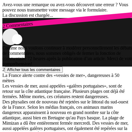
Avez-vous une remarque ou avez-vous découvert une erreur ? Vous
pouvez nous transmettre votre message via le formulaire.
La discussion est chargée...
2 Commentaires
Connexion
Comme nous voulons continuer à modérer personnellement les débats
de commentaires, nous sommes obligés de fermer la fonction de
commentaire 72 heures après la publication d’un article. Merci de vot
compréhension!
2
Afficher tous les commentaires
La France alerte contre des «vessies de mer», dangereuses à 50
mètres
Les vessies de mer, aussi appelées «galères portugaises», sont de
retour sur la côte atlantique française. Plusieurs plages ont déjà été
fermées. Même mortes, ces créatures restent dangereuses.
Des physalies ont de nouveau été rejetées sur le littoral du sud-ouest
de la France. Selon les médias français, ces animaux marins
dangereux apparaissent à nouveau en grand nombre sur la côte
atlantique, aussi bien en Bretagne qu'au Pays basque. La plage de
Mimizan a dû être entièrement fermée mercredi. Des vessies de mer,
aussi appelées galères portugaises, ont également été repérées sur la