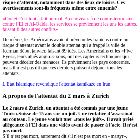
risque d’attentat, notamment dans des lieux de loisirs. Ces
avertissements sont-ils fréquents même entre ennemis?
«Oui et c’est tout à fait normal. A ce niveau-là de contre-terrorisme
contre l’EI et Al-Qaïda, les services se préviennent les uns les autres,
faisant fi des autres conflits»
De même, les Américains avaient prévenu les Iraniens contre un
risque d’attentat avant le double attentat qui a frappé la ville de
Kerman début janvier, faisant 89 tués. Les Américains et les «Five
Eyes», leurs alliés anglo-saxons, ont des capteurs techniques qui
peuvent déceler des menaces. Ils préviennent les pays concernés,
mais il n’est pas dit que ces derniers puissent déjouer tous les
attentats.
L'Etat Islamique revendique l'attentat kamikaze en Iran
A propos de l'attentat du 2 mars à Zurich
Le 2 mars à Zurich, un attentat a été commis par une jeune
Tuniso-Suisse de 15 ans sur un juif. Une tentative d’assassinat
au couteau. Le jeune voulait tuer «tous les juifs». Il avait prêté
allégeance à l’EI dans une vidéo avant de passer à l’acte. Il n’est
pas mort.
S’il n’est pas mort, autrement dit s'il n'est pas mort en «martyr»,