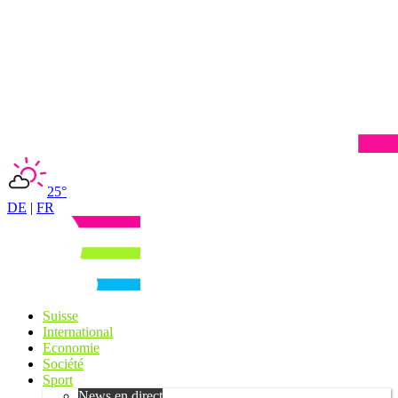
25°
DE
|
FR
Suisse
International
Economie
Société
Sport
News en direct