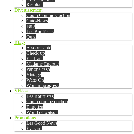
Résultats
Divertissement
Copin Comme Cochon
Cute-News
Fails
Les Bouffistas
Quiz
Blogs
A votre santé
Check-up
En Train
Madame Energie
Parlons cash
Vintage
Watts On
Work in progress
Vidéos
Les Bouffistas
Copin comme cochon
Entretien
World of watson
Promotions
Les Good News
Évasion