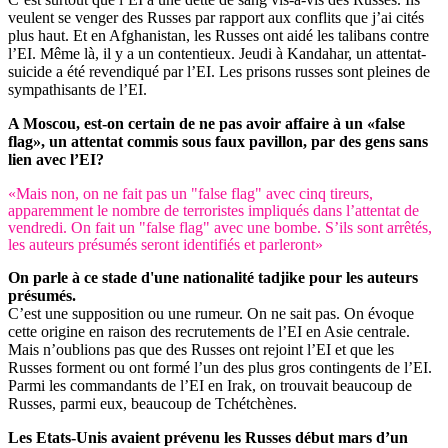
veulent se venger des Russes par rapport aux conflits que j’ai cités
plus haut. Et en Afghanistan, les Russes ont aidé les talibans contre
l’EI. Même là, il y a un contentieux. Jeudi à Kandahar, un attentat-
suicide a été revendiqué par l’EI. Les prisons russes sont pleines de
sympathisants de l’EI.
A Moscou, est-on certain de ne pas avoir affaire à un «false
flag», un attentat commis sous faux pavillon, par des gens sans
lien avec l’EI?
«Mais non, on ne fait pas un "false flag" avec cinq tireurs,
apparemment le nombre de terroristes impliqués dans l’attentat de
vendredi. On fait un "false flag" avec une bombe. S’ils sont arrêtés,
les auteurs présumés seront identifiés et parleront»
On parle à ce stade d'une nationalité tadjike pour les auteurs
présumés.
C’est une supposition ou une rumeur. On ne sait pas. On évoque
cette origine en raison des recrutements de l’EI en Asie centrale.
Mais n’oublions pas que des Russes ont rejoint l’EI et que les
Russes forment ou ont formé l’un des plus gros contingents de l’EI.
Parmi les commandants de l’EI en Irak, on trouvait beaucoup de
Russes, parmi eux, beaucoup de Tchétchènes.
Les Etats-Unis avaient prévenu les Russes début mars d’un