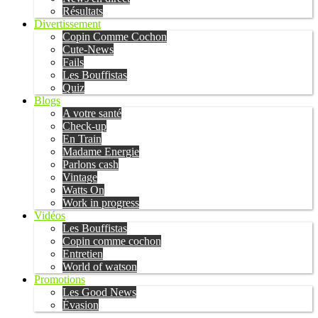
Résultats
Divertissement
Copin Comme Cochon
Cute-News
Fails
Les Bouffistas
Quiz
Blogs
A votre santé
Check-up
En Train
Madame Energie
Parlons cash
Vintage
Watts On
Work in progress
Vidéos
Les Bouffistas
Copin comme cochon
Entretien
World of watson
Promotions
Les Good News
Évasion