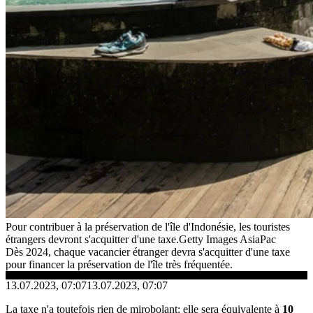
Pour contribuer à la préservation de l'île d'Indonésie, les touristes
étrangers devront s'acquitter d'une taxe.
Getty Images AsiaPac
Dès 2024, chaque vacancier étranger devra s'acquitter d'une taxe
pour financer la préservation de l'île très fréquentée.
13.07.2023, 07:07
13.07.2023, 07:07
La taxe n'a toutefois rien de mirobolant: elle sera équivalente à
10