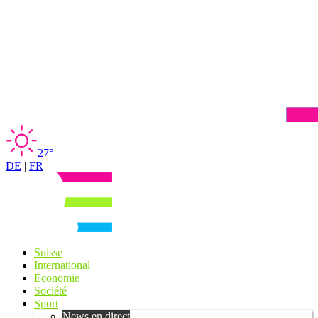
27°
DE
|
FR
Suisse
International
Economie
Société
Sport
News en direct