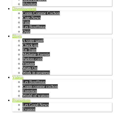
Résultats
Divertissement
Copin Comme Cochon
Cute-News
Fails
Les Bouffistas
Quiz
Blogs
A votre santé
Check-up
En Train
Madame Energie
Parlons cash
Vintage
Watts On
Work in progress
Vidéos
Les Bouffistas
Copin comme cochon
Entretien
World of watson
Promotions
Les Good News
Évasion