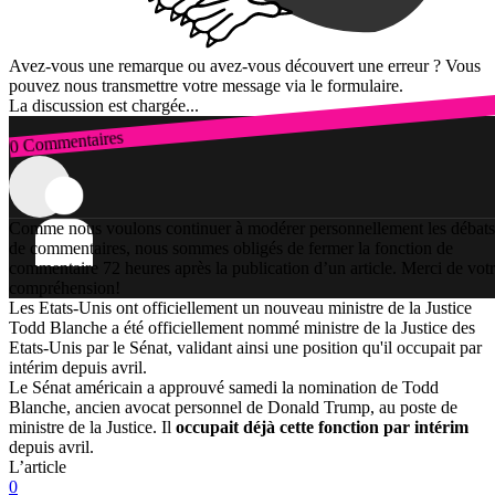
Avez-vous une remarque ou avez-vous découvert une erreur ? Vous
pouvez nous transmettre votre message via le formulaire.
La discussion est chargée...
0 Commentaires
Connexion
Comme nous voulons continuer à modérer personnellement les débats
de commentaires, nous sommes obligés de fermer la fonction de
commentaire 72 heures après la publication d’un article. Merci de vot
compréhension!
Les Etats-Unis ont officiellement un nouveau ministre de la Justice
Todd Blanche a été officiellement nommé ministre de la Justice des
Etats-Unis par le Sénat, validant ainsi une position qu'il occupait par
intérim depuis avril.
Le Sénat américain a approuvé samedi la nomination de Todd
Blanche, ancien avocat personnel de Donald Trump, au poste de
ministre de la Justice. Il
occupait déjà cette fonction par intérim
depuis avril.
L’article
0