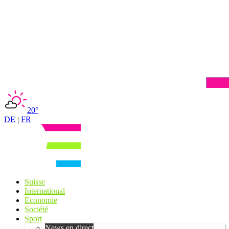
20°
DE
|
FR
Suisse
International
Economie
Société
Sport
News en direct