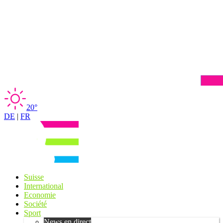
20°
DE
|
FR
Suisse
International
Economie
Société
Sport
News en direct