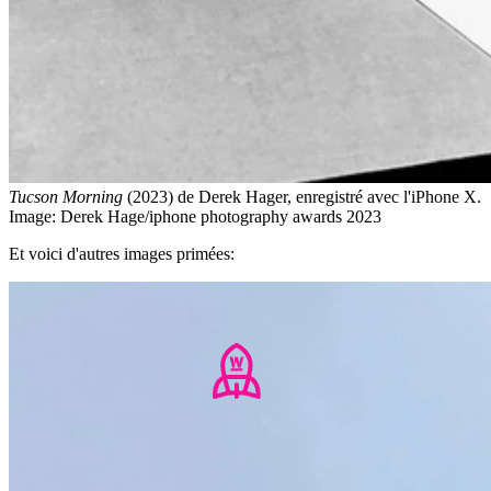
Tucson Morning
(2023) de Derek Hager, enregistré avec l'iPhone X.
Image: Derek Hage/iphone photography awards 2023
Et voici d'autres images primées: