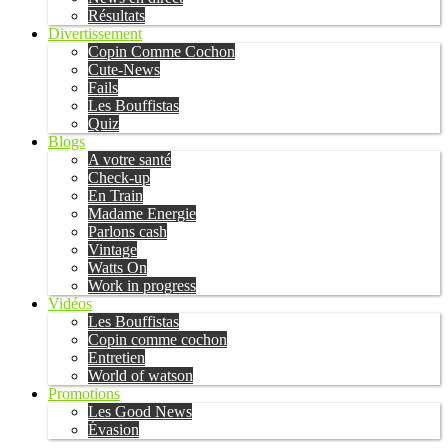
Résultats
Divertissement
Copin Comme Cochon
Cute-News
Fails
Les Bouffistas
Quiz
Blogs
A votre santé
Check-up
En Train
Madame Energie
Parlons cash
Vintage
Watts On
Work in progress
Vidéos
Les Bouffistas
Copin comme cochon
Entretien
World of watson
Promotions
Les Good News
Évasion