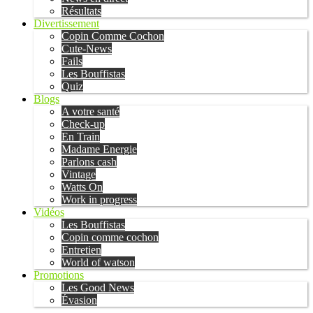
Résultats
Divertissement
Copin Comme Cochon
Cute-News
Fails
Les Bouffistas
Quiz
Blogs
A votre santé
Check-up
En Train
Madame Energie
Parlons cash
Vintage
Watts On
Work in progress
Vidéos
Les Bouffistas
Copin comme cochon
Entretien
World of watson
Promotions
Les Good News
Évasion