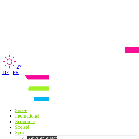
27°
DE
|
FR
Suisse
International
Economie
Société
Sport
News en direct