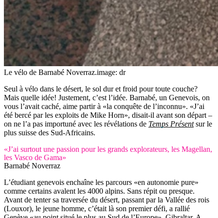
Le vélo de Barnabé Noverraz.
image: dr
Seul à vélo dans le désert, le sol dur et froid pour toute couche?
Mais quelle idée! Justement, c’est l’idée. Barnabé, un Genevois, on
vous l’avait caché, aime partir à «la conquête de l’inconnu». «J’ai
été bercé par les exploits de Mike Horn», disait-il avant son départ –
on ne l’a pas importuné avec les révélations de
Temps Présent
sur le
plus suisse des Sud-Africains.
«J’ai surtout une passion pour les grands explorateurs, les Magellan,
les Vasco de Gama»
Barnabé Noverraz
L’étudiant genevois enchaîne les parcours «en autonomie pure»
comme certains avalent les 4000 alpins. Sans répit ou presque.
Avant de tenter sa traversée du désert, passant par la Vallée des rois
(Louxor), le jeune homme, c’était là son premier défi, a rallié
Genève «au point situé le plus au Sud de l’Europe», Gibraltar. A