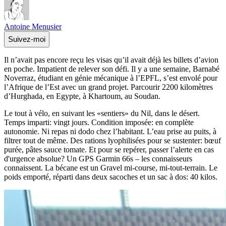
Antoine Menusier
Suivez-moi
Il n’avait pas encore reçu les visas qu’il avait déjà les billets d’avion
en poche. Impatient de relever son défi. Il y a une semaine, Barnabé
Noverraz, étudiant en génie mécanique à l’EPFL, s’est envolé pour
l’Afrique de l’Est avec un grand projet. Parcourir 2200 kilomètres
d’Hurghada, en Egypte, à Khartoum, au Soudan.
Le tout à vélo, en suivant les «sentiers» du Nil, dans le désert.
Temps imparti: vingt jours. Condition imposée: en complète
autonomie. Ni repas ni dodo chez l’habitant. L’eau prise au puits, à
filtrer tout de même. Des rations lyophilisées pour se sustenter: bœuf
purée, pâtes sauce tomate. Et pour se repérer, passer l’alerte en cas
d'urgence absolue? Un GPS Garmin 66s – les connaisseurs
connaissent. La bécane est un Gravel mi-course, mi-tout-terrain. Le
poids emporté, réparti dans deux sacoches et un sac à dos: 40 kilos.