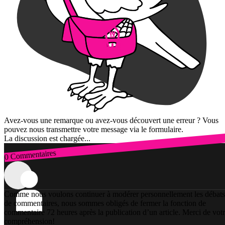
Avez-vous une remarque ou avez-vous découvert une erreur ? Vous
pouvez nous transmettre votre message via le formulaire.
La discussion est chargée...
0 Commentaires
Connexion
Comme nous voulons continuer à modérer personnellement les débats
de commentaires, nous sommes obligés de fermer la fonction de
commentaire 72 heures après la publication d’un article. Merci de vot
compréhension!