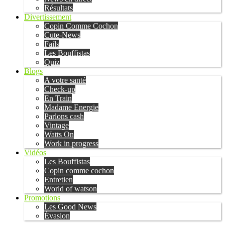
Résultats
Divertissement
Copin Comme Cochon
Cute-News
Fails
Les Bouffistas
Quiz
Blogs
A votre santé
Check-up
En Train
Madame Energie
Parlons cash
Vintage
Watts On
Work in progress
Vidéos
Les Bouffistas
Copin comme cochon
Entretien
World of watson
Promotions
Les Good News
Évasion