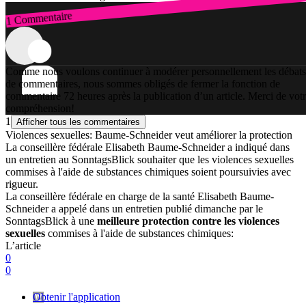
1 Commentaire
Connexion
Comme nous voulons continuer à modérer personnellement les débats
de commentaires, nous sommes obligés de fermer la fonction de
commentaire 72 heures après la publication d’un article. Merci de vot
compréhension!
1
Afficher tous les commentaires
Violences sexuelles: Baume-Schneider veut améliorer la protection
La conseillère fédérale Elisabeth Baume-Schneider a indiqué dans
un entretien au SonntagsBlick souhaiter que les violences sexuelles
commises à l'aide de substances chimiques soient poursuivies avec
rigueur.
La conseillère fédérale en charge de la santé Elisabeth Baume-
Schneider a appelé dans un entretien publié dimanche par le
SonntagsBlick à une
meilleure protection contre les violences
sexuelles
commises à l'aide de substances chimiques:
L’article
0
0
Obtenir l'application