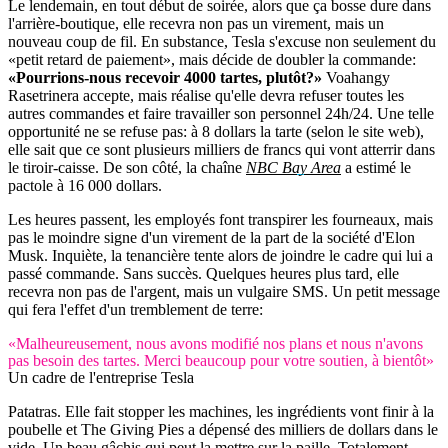
Le lendemain, en tout début de soirée, alors que ça bosse dure dans
l'arrière-boutique, elle recevra non pas un virement, mais un
nouveau coup de fil. En substance, Tesla s'excuse non seulement du
«petit retard de paiement», mais décide de doubler la commande:
«Pourrions-nous recevoir 4000 tartes, plutôt?»
Voahangy
Rasetrinera accepte, mais réalise qu'elle devra refuser toutes les
autres commandes et faire travailler son personnel 24h/24. Une telle
opportunité ne se refuse pas: à 8 dollars la tarte (selon le site web),
elle sait que ce sont plusieurs milliers de francs qui vont atterrir dans
le tiroir-caisse. De son côté, la chaîne
NBC Bay Area
a estimé le
pactole à 16 000 dollars.
Les heures passent, les employés font transpirer les fourneaux, mais
pas le moindre signe d'un virement de la part de la société d'Elon
Musk. Inquiète, la tenancière tente alors de joindre le cadre qui lui a
passé commande. Sans succès. Quelques heures plus tard, elle
recevra non pas de l'argent, mais un vulgaire SMS. Un petit message
qui fera l'effet d'un tremblement de terre:
«Malheureusement, nous avons modifié nos plans et nous n'avons
pas besoin des tartes. Merci beaucoup pour votre soutien, à bientôt»
Un cadre de l'entreprise Tesla
Patatras. Elle fait stopper les machines, les ingrédients vont finir à la
poubelle et The Giving Pies a dépensé des milliers de dollars dans le
vide. Un beau gâchis qui peut la mettre sur la paille. Totalement