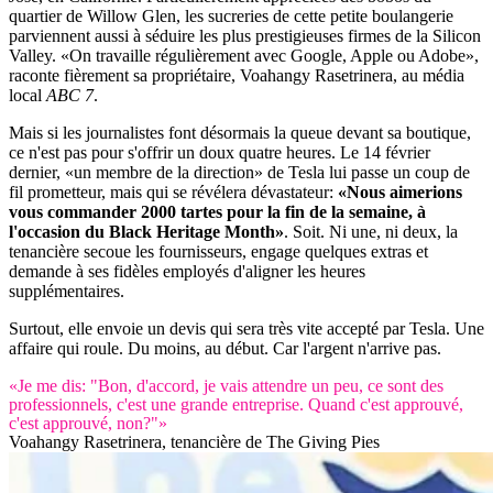
quartier de Willow Glen, les sucreries de cette petite boulangerie
parviennent aussi à séduire les plus prestigieuses firmes de la Silicon
Valley. «On travaille régulièrement avec Google, Apple ou Adobe»,
raconte fièrement sa propriétaire, Voahangy Rasetrinera, au média
local
ABC 7
.
Mais si les journalistes font désormais la queue devant sa boutique,
ce n'est pas pour s'offrir un doux quatre heures. Le 14 février
dernier, «un membre de la direction» de Tesla lui passe un coup de
fil prometteur, mais qui se révélera dévastateur:
«Nous aimerions
vous commander 2000 tartes pour la fin de la semaine, à
l'occasion du Black Heritage Month»
. Soit. Ni une, ni deux, la
tenancière secoue les fournisseurs, engage quelques extras et
demande à ses fidèles employés d'aligner les heures
supplémentaires.
Surtout, elle envoie un devis qui sera très vite accepté par Tesla. Une
affaire qui roule. Du moins, au début. Car l'argent n'arrive pas.
«Je me dis: "Bon, d'accord, je vais attendre un peu, ce sont des
professionnels, c'est une grande entreprise. Quand c'est approuvé,
c'est approuvé, non?"»
Voahangy Rasetrinera, tenancière de The Giving Pies