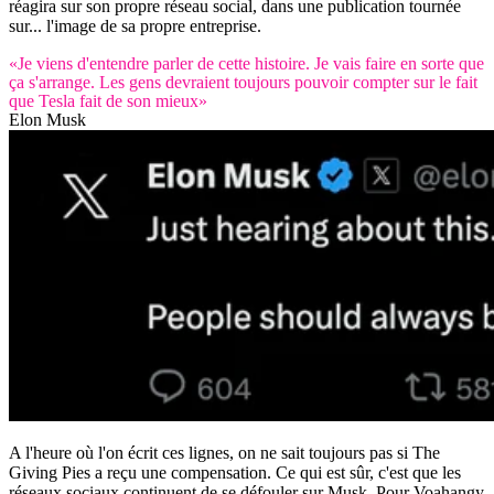
réagira sur son propre réseau social, dans une publication tournée
sur... l'image de sa propre entreprise.
«Je viens d'entendre parler de cette histoire. Je vais faire en sorte que
ça s'arrange. Les gens devraient toujours pouvoir compter sur le fait
que Tesla fait de son mieux»
Elon Musk
A l'heure où l'on écrit ces lignes, on ne sait toujours pas si The
Giving Pies a reçu une compensation. Ce qui est sûr, c'est que les
réseaux sociaux continuent de se défouler sur Musk. Pour Voahangy