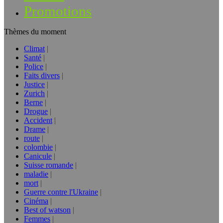
Promotions
Thèmes du moment
Climat
Santé
Police
Faits divers
Justice
Zurich
Berne
Drogue
Accident
Drame
route
colombie
Canicule
Suisse romande
maladie
mort
Guerre contre l'Ukraine
Cinéma
Best of watson
Femmes