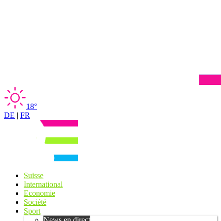
18°
DE
|
FR
Suisse
International
Economie
Société
Sport
News en direct