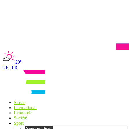
29°
DE
|
FR
Suisse
International
Economie
Société
Sport
News en direct