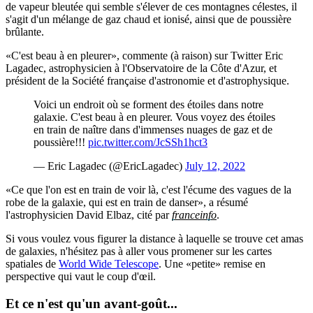
de vapeur bleutée qui semble s'élever de ces montagnes célestes, il
s'agit d'un mélange de gaz chaud et ionisé, ainsi que de poussière
brûlante.
«C'est beau à en pleurer», commente (à raison) sur Twitter Eric
Lagadec, astrophysicien à l'Observatoire de la Côte d'Azur, et
président de la Société française d'astronomie et d'astrophysique.
Voici un endroit où se forment des étoiles dans notre
galaxie. C'est beau à en pleurer. Vous voyez des étoiles
en train de naître dans d'immenses nuages de gaz et de
poussière!!!
pic.twitter.com/JcSSh1hct3
— Eric Lagadec (@EricLagadec)
July 12, 2022
«Ce que l'on est en train de voir là, c'est l'écume des vagues de la
robe de la galaxie, qui est en train de danser», a résumé
l'astrophysicien David Elbaz, cité par
franceinfo
.
Si vous voulez vous figurer la distance à laquelle se trouve cet amas
de galaxies, n'hésitez pas à aller vous promener sur les cartes
spatiales de
World Wide Telescope
. Une «petite» remise en
perspective qui vaut le coup d'œil.
Et ce n'est qu'un avant-goût...