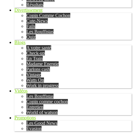
Résultats
Divertissement
Copin Comme Cochon
Cute-News
Fails
Les Bouffistas
Quiz
Blogs
A votre santé
Check-up
En Train
Madame Energie
Parlons cash
Vintage
Watts On
Work in progress
Vidéos
Les Bouffistas
Copin comme cochon
Entretien
World of watson
Promotions
Les Good News
Évasion