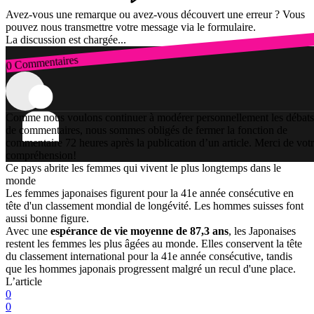
Avez-vous une remarque ou avez-vous découvert une erreur ? Vous
pouvez nous transmettre votre message via le formulaire.
La discussion est chargée...
0 Commentaires
Connexion
Comme nous voulons continuer à modérer personnellement les débats
de commentaires, nous sommes obligés de fermer la fonction de
commentaire 72 heures après la publication d’un article. Merci de vot
compréhension!
Ce pays abrite les femmes qui vivent le plus longtemps dans le
monde
Les femmes japonaises figurent pour la 41e année consécutive en
tête d'un classement mondial de longévité. Les hommes suisses font
aussi bonne figure.
Avec une
espérance de vie moyenne de 87,3 ans
, les Japonaises
restent les femmes les plus âgées au monde. Elles conservent la tête
du classement international pour la 41e année consécutive, tandis
que les hommes japonais progressent malgré un recul d'une place.
L’article
0
0