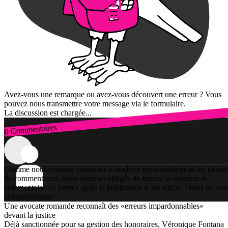
Avez-vous une remarque ou avez-vous découvert une erreur ? Vous
pouvez nous transmettre votre message via le formulaire.
La discussion est chargée...
0 Commentaires
Connexion
Comme nous voulons continuer à modérer personnellement les débats
de commentaires, nous sommes obligés de fermer la fonction de
commentaire 72 heures après la publication d’un article. Merci de vot
compréhension!
Une avocate romande reconnaît des «erreurs impardonnables»
devant la justice
Déjà sanctionnée pour sa gestion des honoraires, Véronique Fontana