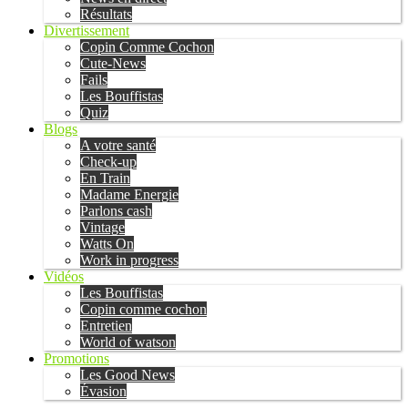
Résultats
Divertissement
Copin Comme Cochon
Cute-News
Fails
Les Bouffistas
Quiz
Blogs
A votre santé
Check-up
En Train
Madame Energie
Parlons cash
Vintage
Watts On
Work in progress
Vidéos
Les Bouffistas
Copin comme cochon
Entretien
World of watson
Promotions
Les Good News
Évasion