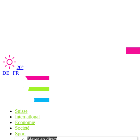
20°
DE
|
FR
Suisse
International
Economie
Société
Sport
News en direct