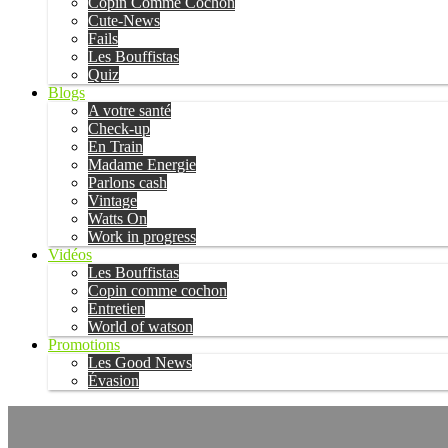
Copin Comme Cochon
Cute-News
Fails
Les Bouffistas
Quiz
Blogs
A votre santé
Check-up
En Train
Madame Energie
Parlons cash
Vintage
Watts On
Work in progress
Vidéos
Les Bouffistas
Copin comme cochon
Entretien
World of watson
Promotions
Les Good News
Évasion