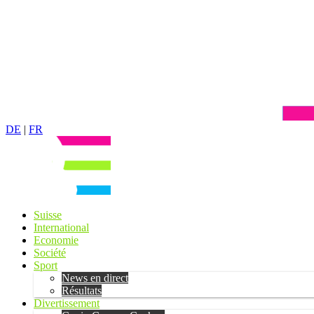
DE
|
FR
Suisse
International
Economie
Société
Sport
News en direct
Résultats
Divertissement