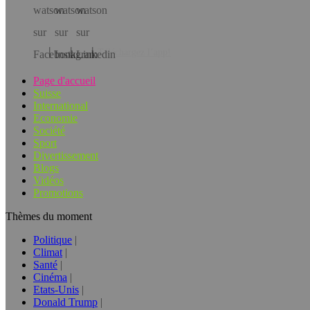
Téléchargez l’app!
Page d'accueil
Suisse
International
Economie
Société
Sport
Divertissement
Blogs
Vidéos
Promotions
Thèmes du moment
Politique
Climat
Santé
Cinéma
Etats-Unis
Donald Trump