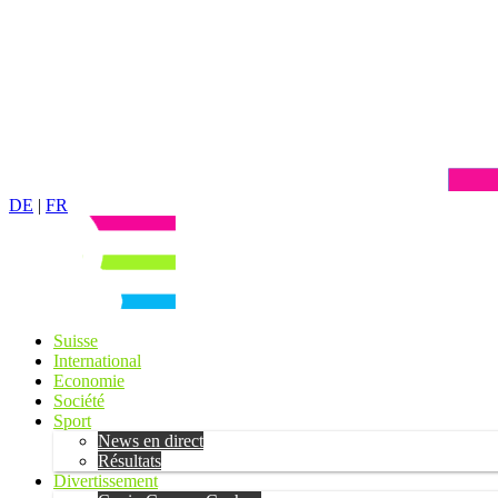
DE
|
FR
Suisse
International
Economie
Société
Sport
News en direct
Résultats
Divertissement