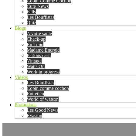
Copin Comme Cochon
Cute-News
Fails
Les Bouffistas
Quiz
Blogs
A votre santé
Check-up
En Train
Madame Energie
Parlons cash
Vintage
Watts On
Work in progress
Vidéos
Les Bouffistas
Copin comme cochon
Entretien
World of watson
Promotions
Les Good News
Évasion