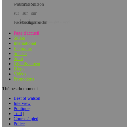
Téléchargez l’app!
Page d'accueil
Suisse
International
Economie
Société
Sport
Divertissement
Blogs
Vidéos
Promotions
Thèmes du moment
Best of watson
Interview
Politique
Trail
Course à pied
Police