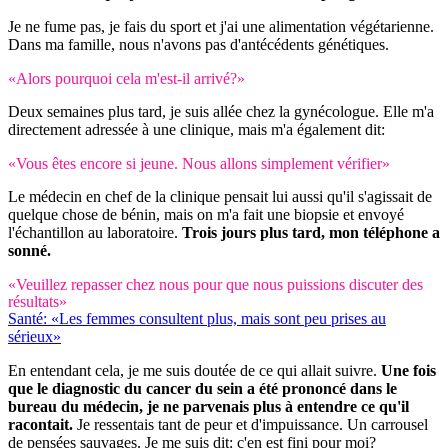
Je ne fume pas, je fais du sport et j'ai une alimentation végétarienne.
Dans ma famille, nous n'avons pas d'antécédents génétiques.
«Alors pourquoi cela m'est-il arrivé?»
Deux semaines plus tard, je suis allée chez la gynécologue. Elle m'a
directement adressée à une clinique, mais m'a également dit:
«Vous êtes encore si jeune. Nous allons simplement vérifier»
Le médecin en chef de la clinique pensait lui aussi qu'il s'agissait de
quelque chose de bénin, mais on m'a fait une biopsie et envoyé
l'échantillon au laboratoire.
Trois jours plus tard, mon téléphone a
sonné.
«Veuillez repasser chez nous pour que nous puissions discuter des
résultats»
Santé: «Les femmes consultent plus, mais sont peu prises au
sérieux»
En entendant cela, je me suis doutée de ce qui allait suivre.
Une fois
que le diagnostic du cancer du sein a été prononcé dans le
bureau du médecin, je ne parvenais plus à entendre ce qu'il
racontait.
Je ressentais tant de peur et d'impuissance. Un carrousel
de pensées sauvages. Je me suis dit: c'en est fini pour moi?