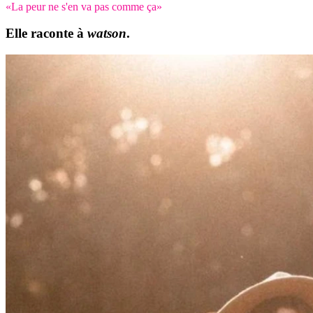
«La peur ne s'en va pas comme ça»
Elle raconte à
watson
.