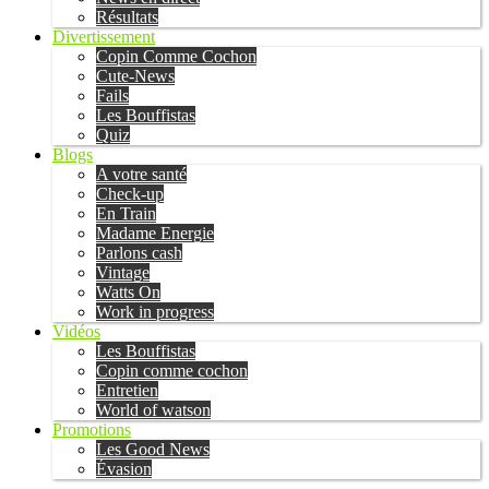
Résultats
Divertissement
Copin Comme Cochon
Cute-News
Fails
Les Bouffistas
Quiz
Blogs
A votre santé
Check-up
En Train
Madame Energie
Parlons cash
Vintage
Watts On
Work in progress
Vidéos
Les Bouffistas
Copin comme cochon
Entretien
World of watson
Promotions
Les Good News
Évasion