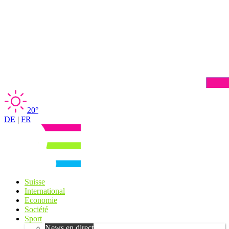
20°
DE
|
FR
Suisse
International
Economie
Société
Sport
News en direct