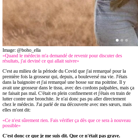
Image: @boho_ella
«Quand le médecin m'a demandé de revenir pour discuter des
résultats, j'ai deviné ce qui allait suivre»
C'est au milieu de la période du Covid que j'ai remarqué pour la
première fois la grosseur qui, depuis, a bouleversé ma vie. J'étais
dans la baignoire et j'ai remarqué une bosse sur ma poitrine. Il y
avait une grosseur dans le tissu, avec des cordons palpables, mais ça
ne faisait pas mal. C'était en plein confinement et j'étais en train de
lutter contre une bronchite. Je n'ai donc pas pu aller directement
chez le médecin. J'ai parlé de ma découverte avec mes sœurs, mais
elles m'ont dit:
«Ce n'est sûrement rien. Fais vérifier ça dès que ce sera à nouveau
possible»
C'est donc ce que je me suis dit. Que ce n'était pas grave.