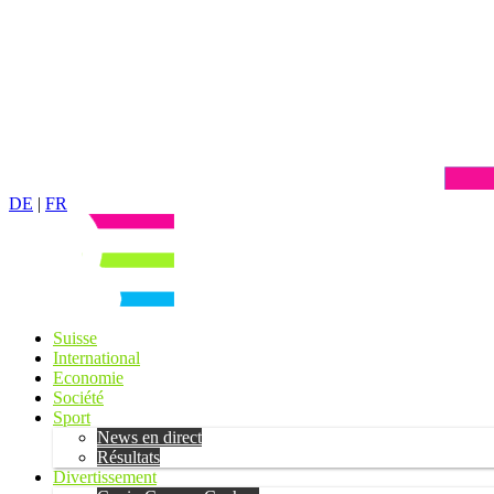
DE
|
FR
Suisse
International
Economie
Société
Sport
News en direct
Résultats
Divertissement