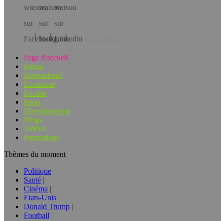
Téléchargez l’app!
Page d'accueil
Suisse
International
Economie
Société
Sport
Divertissement
Blogs
Vidéos
Promotions
Thèmes du moment
Politique
Santé
Cinéma
Etats-Unis
Donald Trump
Football