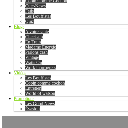
Copin Comme Cochon
Cute-News
Fails
Les Bouffistas
Quiz
Blogs
A votre santé
Check-up
En Train
Madame Energie
Parlons cash
Vintage
Watts On
Work in progress
Vidéos
Les Bouffistas
Copin comme cochon
Entretien
World of watson
Promotions
Les Good News
Évasion