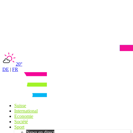
20°
DE
|
FR
Suisse
International
Economie
Société
Sport
News en direct