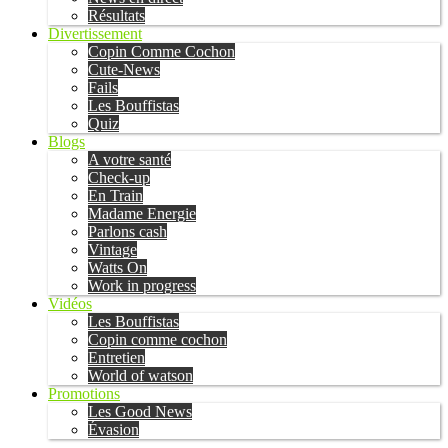
Résultats
Divertissement
Copin Comme Cochon
Cute-News
Fails
Les Bouffistas
Quiz
Blogs
A votre santé
Check-up
En Train
Madame Energie
Parlons cash
Vintage
Watts On
Work in progress
Vidéos
Les Bouffistas
Copin comme cochon
Entretien
World of watson
Promotions
Les Good News
Évasion