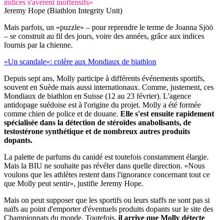
indices s'avèrent inoffensifs»
Jeremy Hope (Biathlon Integrity Unit)
Mais parfois, un «puzzle» – pour reprendre le terme de Joanna Sjöö
– se construit au fil des jours, voire des années, grâce aux indices
fournis par la chienne.
«Un scandale»: colère aux Mondiaux de biathlon
Depuis sept ans, Molly participe à différents événements sportifs,
souvent en Suède mais aussi internationaux. Comme, justement, ces
Mondiaux de biathlon en Suisse (12 au 23 février). L'agence
antidopage suédoise est à l'origine du projet. Molly a été formée
comme chien de police et de douane.
Elle s'est ensuite rapidement
spécialisée dans la détection de stéroïdes anabolisants, de
testostérone synthétique et de nombreux autres produits
dopants.
La palette de parfums du canidé est toutefois constamment élargie.
Mais la BIU ne souhaite pas révéler dans quelle direction. «Nous
voulons que les athlètes restent dans l'ignorance concernant tout ce
que Molly peut sentir», justifie Jeremy Hope.
Mais on peut supposer que les sportifs ou leurs staffs ne sont pas si
naïfs au point d'emporter d'éventuels produits dopants sur le site des
Championnats du monde. Toutefois,
il arrive que Molly détecte