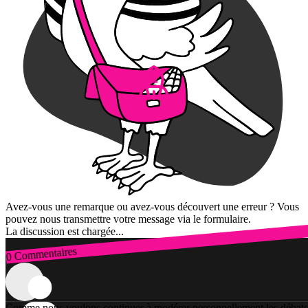
Avez-vous une remarque ou avez-vous découvert une erreur ? Vous
pouvez nous transmettre votre message via le formulaire.
La discussion est chargée...
0 Commentaires
Connexion
Comme nous voulons continuer à modérer personnellement les débats