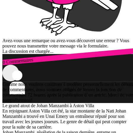
Avez-vous une remarque ou avez-vous découvert une erreur ? Vous
pouvez nous transmettre votre message via le formulaire.
La discussion est chargée...
0 Commentaires
Connexion
Comme nous voulons continuer à modérer personnellement les débats
de commentaires, nous sommes obligés de fermer la fonction de
commentaire 72 heures après la publication d’un article. Merci de vot
compréhension!
Le grand atout de Johan Manzambi à Aston Villa
En rejoignant Aston Villa cet été, la star montante de la Nati Johan
Manzambi a trouvé en Unai Emery un entraîneur réputé pour son
travail avec les jeunes joueurs. Le genre de détail qui peut compter
pour la suite de sa carrière.
Johan Manzambi, révélation de la saison dernière, entame un