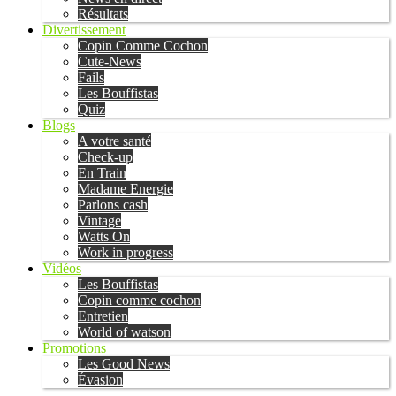
Résultats
Divertissement
Copin Comme Cochon
Cute-News
Fails
Les Bouffistas
Quiz
Blogs
A votre santé
Check-up
En Train
Madame Energie
Parlons cash
Vintage
Watts On
Work in progress
Vidéos
Les Bouffistas
Copin comme cochon
Entretien
World of watson
Promotions
Les Good News
Évasion