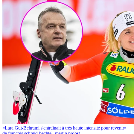
«Lara Gut-Behrami s'entraînait à très haute intensité pour revenir»
de françois schmid-bechtel, martin probst