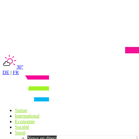
30°
DE
|
FR
Suisse
International
Economie
Société
Sport
News en direct