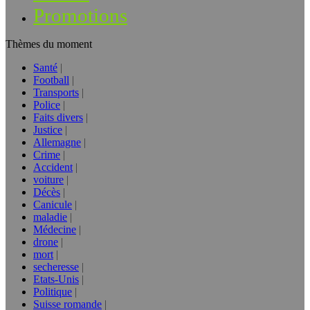
Promotions
Thèmes du moment
Santé
Football
Transports
Police
Faits divers
Justice
Allemagne
Crime
Accident
voiture
Décès
Canicule
maladie
Médecine
drone
mort
secheresse
Etats-Unis
Politique
Suisse romande