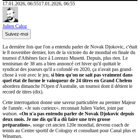
17.01.2026, 06:55
17.01.2026, 06:55
Julien Caloz
Suivez-moi
La dernière fois que l'on a entendu parler de Novak Djokovic, c'était
le 8 novembre dernier, lors de la victoire du 4e mondial en finale du
tournoi d'Athènes face à Lorenzo Musetti. Depuis, plus rien. Le
tennisman de 38 ans a bien annoncé cet hiver qu'il quittait le
syndicat des joueurs qu'il a cofondé en 2020, ça n'avait pas grand-
chose à voir avec le jeu,
si bien qu'on ne sait pas vraiment dans
quel état de forme le vainqueur de 24 titres en Grand Chelem
abordera dimanche l'Open d'Australie, un tournoi dont il détient le
record de titres (dix).
Cette interrogation donne une saveur particulière au premier Majeur
de l'année. «Je suis curieux», reconnait Julien Varlet, joint par
watson
.
«On n'a pas entendu parler de Novak Djokovic depuis
deux mois. Je me dis qu'il a dû faire une très grosse
préparation»
, songe cet ancien 120e mondial, devenu coach de
tennis au Centre sportif de Cologny et consultant pour Canal plus et
Winamax.