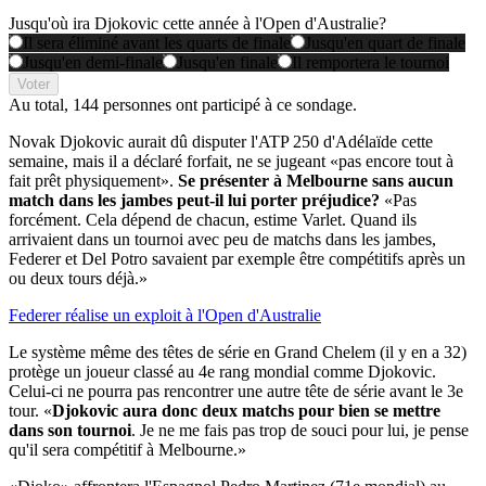
Jusqu'où ira Djokovic cette année à l'Open d'Australie?
Il sera éliminé avant les quarts de finale
Jusqu'en quart de finale
Jusqu'en demi-finale
Jusqu'en finale
Il remportera le tournoi
Voter
Au total,
144 personnes
ont participé à ce sondage.
Novak Djokovic aurait dû disputer l'ATP 250 d'Adélaïde cette
semaine, mais il a déclaré forfait, ne se jugeant «pas encore tout à
fait prêt physiquement».
Se présenter à Melbourne sans aucun
match dans les jambes peut-il lui porter préjudice?
«Pas
forcément. Cela dépend de chacun, estime Varlet. Quand ils
arrivaient dans un tournoi avec peu de matchs dans les jambes,
Federer et Del Potro savaient par exemple être compétitifs après un
ou deux tours déjà.»
Federer réalise un exploit à l'Open d'Australie
Le système même des têtes de série en Grand Chelem (il y en a 32)
protège un joueur classé au 4e rang mondial comme Djokovic.
Celui-ci ne pourra pas rencontrer une autre tête de série avant le 3e
tour. «
Djokovic aura donc deux matchs pour bien se mettre
dans son tournoi
. Je ne me fais pas trop de souci pour lui, je pense
qu'il sera compétitif à Melbourne.»