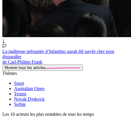
1
La maîtresse présumée d’Infantino aurait été payée cher pour
disparaître
de Carl-Philipp Frank
Montrer tous les articles
Thèmes
Sport
Australian Open
Tennis
Novak Djokovic
Serbie
Les 10 acteurs les plus rentables de tous les temps