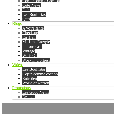
Copin Comme Cochon
Cute-News
Fails
Les Bouffistas
Quiz
Blogs
A votre santé
Check-up
En Train
Madame Energie
Parlons cash
Vintage
Watts On
Work in progress
Vidéos
Les Bouffistas
Copin comme cochon
Entretien
World of watson
Promotions
Les Good News
Évasion