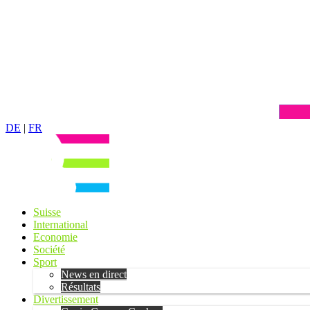
DE
|
FR
Suisse
International
Economie
Société
Sport
News en direct
Résultats
Divertissement