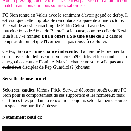
Aucun pressing, aucune offensif. Ce n'est pas Sion qui a fait un bon
match mais nous qui nous sommes sabordés»
FC Sion rentre en Valais avec le sentiment d'avoir gagné ce derby. Il
est vrai que cette improbable remontada s'apparente à une victoire.
Elle valide aussi le coaching de Fabio Celestini avec les
introductions de Sio et de Balotelli à la pause, comme celle de Kevin
Bua à la 77e minute:
Bua a offert à Sio une balle de 3-2
dans le
temps additionnel que l'Ivoirien n'a pas réussi à exploiter.
Certes, Sion a eu
une chance indécente
. Il a marqué le premier but
sur un assist du défenseur servettien Gaël Clichy et le second sur un
autogoal cadeau de Douline. Mais la chance ne sourit-elle pas aux
audacieux
disciples de Pep Guardiola? (chd/ats)
Servette dépose protêt
Selon son gardien Jérémy Frick, Servette déposera protêt contre FC
Sion pour le comportement de ses supporters et les nombreux feux
d'artifices tirés pendant la rencontre. Toujours selon la même source,
un spectateur aurait été blessé.
Notamment celui-ci: