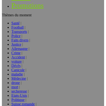
Promotions
Thèmes du moment
Santé
Football
Transports
Police
Faits divers
Justice
Allemagne
Crime
Accident
voiture
Décès
Canicule
maladie
Médecine
drone
mort
secheresse
Etats-Unis
Politique
Suisse romande