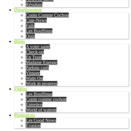
Résultats
Divertissement
Copin Comme Cochon
Cute-News
Fails
Les Bouffistas
Quiz
Blogs
A votre santé
Check-up
En Train
Madame Energie
Parlons cash
Vintage
Watts On
Work in progress
Vidéos
Les Bouffistas
Copin comme cochon
Entretien
World of watson
Promotions
Les Good News
Évasion