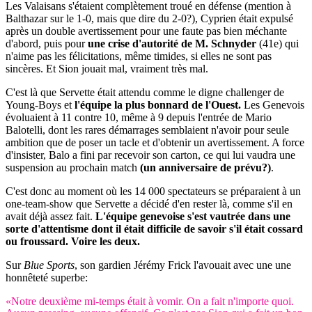
Les Valaisans s'étaient complètement troué en défense (mention à
Balthazar sur le 1-0, mais que dire du 2-0?), Cyprien était expulsé
après un double avertissement pour une faute pas bien méchante
d'abord, puis pour
une crise d'autorité de M. Schnyder
(41e) qui
n'aime pas les félicitations, même timides, si elles ne sont pas
sincères. Et Sion jouait mal, vraiment très mal.
C'est là que Servette était attendu comme le digne challenger de
Young-Boys et
l'équipe la plus bonnard de l'Ouest.
Les Genevois
évoluaient à 11 contre 10, même à 9 depuis l'entrée de Mario
Balotelli, dont les rares démarrages semblaient n'avoir pour seule
ambition que de poser un tacle et d'obtenir un avertissement. A force
d'insister, Balo a fini par recevoir son carton, ce qui lui vaudra une
suspension au prochain match
(un anniversaire de prévu?)
.
C'est donc au moment où les 14 000 spectateurs se préparaient à un
one-team-show que Servette a décidé d'en rester là, comme s'il en
avait déjà assez fait.
L'équipe genevoise s'est vautrée dans une
sorte d'attentisme dont il était difficile de savoir s'il était cossard
ou froussard. Voire les deux.
Sur
Blue Sports
, son gardien Jérémy Frick l'avouait avec une une
honnêteté superbe:
«Notre deuxième mi-temps était à vomir. On a fait n'importe quoi.