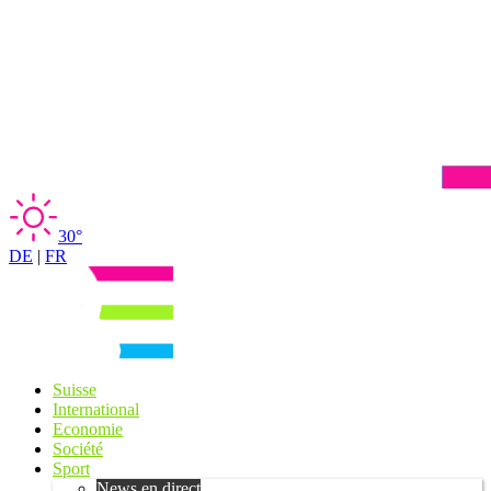
30°
DE
|
FR
Suisse
International
Economie
Société
Sport
News en direct