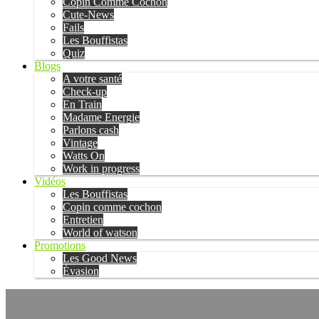
Copin Comme Cochon
Cute-News
Fails
Les Bouffistas
Quiz
Blogs
A votre santé
Check-up
En Train
Madame Energie
Parlons cash
Vintage
Watts On
Work in progress
Vidéos
Les Bouffistas
Copin comme cochon
Entretien
World of watson
Promotions
Les Good News
Évasion