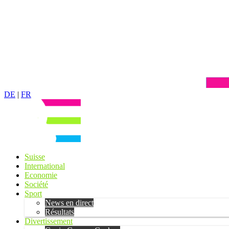
DE
|
FR
Suisse
International
Economie
Société
Sport
News en direct
Résultats
Divertissement