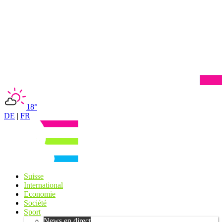
18°
DE
|
FR
Suisse
International
Economie
Société
Sport
News en direct