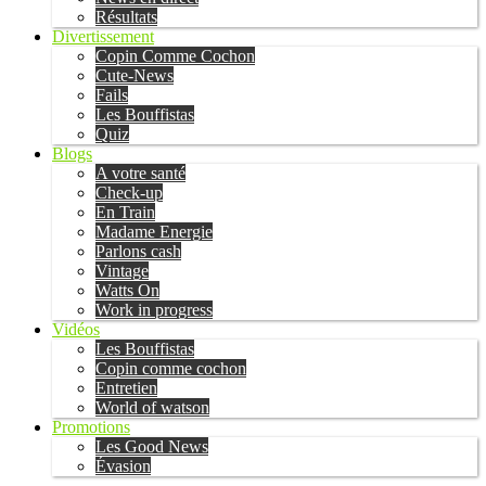
Résultats
Divertissement
Copin Comme Cochon
Cute-News
Fails
Les Bouffistas
Quiz
Blogs
A votre santé
Check-up
En Train
Madame Energie
Parlons cash
Vintage
Watts On
Work in progress
Vidéos
Les Bouffistas
Copin comme cochon
Entretien
World of watson
Promotions
Les Good News
Évasion