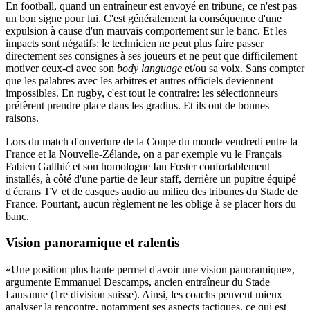
En football, quand un entraîneur est envoyé en tribune, ce n'est pas
un bon signe pour lui. C'est généralement la conséquence d'une
expulsion à cause d'un mauvais comportement sur le banc. Et les
impacts sont négatifs: le technicien ne peut plus faire passer
directement ses consignes à ses joueurs et ne peut que difficilement
motiver ceux-ci avec son
body language
et/ou sa voix. Sans compter
que les palabres avec les arbitres et autres officiels deviennent
impossibles. En rugby, c'est tout le contraire: les sélectionneurs
préfèrent prendre place dans les gradins. Et ils ont de bonnes
raisons.
Lors du match d'ouverture de la Coupe du monde vendredi entre la
France et la Nouvelle-Zélande, on a par exemple vu le Français
Fabien Galthié et son homologue Ian Foster confortablement
installés, à côté d'une partie de leur staff, derrière un pupitre équipé
d'écrans TV et de casques audio au milieu des tribunes du Stade de
France. Pourtant, aucun règlement ne les oblige à se placer hors du
banc.
Vision
panoramique
et ralentis
«Une position plus haute permet d'avoir une vision panoramique»,
argumente Emmanuel Descamps, ancien entraîneur du Stade
Lausanne (1re division suisse). Ainsi, les coachs peuvent mieux
analyser la rencontre, notamment ses aspects tactiques, ce qui est