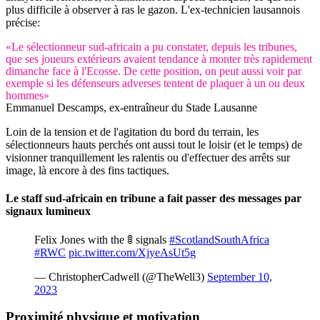
plus difficile à observer à ras le gazon. L'ex-technicien lausannois
précise:
«Le sélectionneur sud-africain a pu constater, depuis les tribunes,
que ses joueurs extérieurs avaient tendance à monter très rapidement
dimanche face à l'Ecosse. De cette position, on peut aussi voir par
exemple si les défenseurs adverses tentent de plaquer à un ou deux
hommes»
Emmanuel Descamps, ex-entraîneur du Stade Lausanne
Loin de la tension et de l'agitation du bord du terrain, les
sélectionneurs hauts perchés ont aussi tout le loisir (et le temps) de
visionner tranquillement les ralentis ou d'effectuer des arrêts sur
image, là encore à des fins tactiques.
Le staff sud-africain en tribune a fait passer des messages par
signaux lumineux
Felix Jones with the 🚦 signals
#ScotlandSouthAfrica
#RWC
pic.twitter.com/XjyeAsUt5g
— ChristopherCadwell (@TheWell3)
September 10,
2023
Proximité physique et
motivation