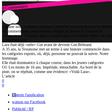
0 Commentaires
Connexion
Comme nous voulons continuer à modérer personnellement les débats
de commentaires, nous sommes obligés de fermer la fonction de
commentaire 72 heures après la publication d’un article. Merci de vot
compréhension!
Lara était déjà «sehr» Gut avant de devenir Gut-Behrami
A 35 ans, la Tessinoise met un terme à une histoire commencée dans
les catégories espoirs, où, déjà, personne ne pouvait la suivre. Notre
hommage.
Elle était dominatrice à chaque course, dans les jeunes catégories
OJ. Les moins de 16 ans. Impériale, intouchable. Au bord de la
piste, on se répétait, comme une évidence: «Voilà Lara».
L’article
0
0
Obtenir l'application
watson sur Facebook
Publicité / RP