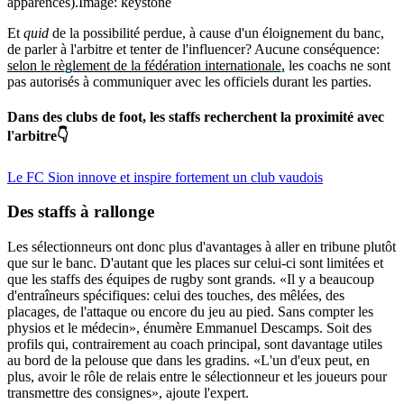
apparences).
Image: keystone
Et
quid
de la possibilité perdue, à cause d'un éloignement du banc,
de parler à l'arbitre et tenter de l'influencer? Aucune conséquence:
selon le règlement de la fédération internationale,
les coachs ne sont
pas autorisés à communiquer avec les officiels durant les parties.
Dans des clubs de foot, les staffs recherchent la proximité avec
l'arbitre👇
Le FC Sion innove et inspire fortement un club vaudois
Des
staffs
à rallonge
Les sélectionneurs ont donc plus d'avantages à aller en tribune plutôt
que sur le banc. D'autant que les places sur celui-ci sont limitées et
que les staffs des équipes de rugby sont grands. «Il y a beaucoup
d'entraîneurs spécifiques: celui des touches, des mêlées, des
placages, de l'attaque ou encore du jeu au pied. Sans compter les
physios et le médecin», énumère Emmanuel Descamps. Soit des
profils qui, contrairement au coach principal, sont davantage utiles
au bord de la pelouse que dans les gradins. «L'un d'eux peut, en
plus, avoir le rôle de relais entre le sélectionneur et les joueurs pour
transmettre des consignes», ajoute l'expert.