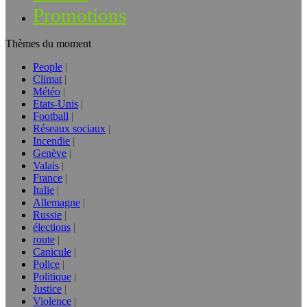
Promotions
Thèmes du moment
People
Climat
Météo
Etats-Unis
Football
Réseaux sociaux
Incendie
Genève
Valais
France
Italie
Allemagne
Russie
élections
route
Canicule
Police
Politique
Justice
Violence